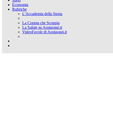
Sport
Economia
Rubriche
L'Accademia della Storia
La Coppia che Scoppia
La Salute su Aostaoggi.it
VideoFavole di Aostaoggi.it