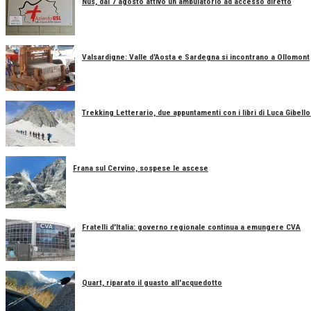
Nus, dal 7 agosto attivo un ambulatorio ad accesso diretto
Valsardigne: Valle d'Aosta e Sardegna si incontrano a Ollomont
Trekking Letterario, due appuntamenti con i libri di Luca Gibell
Frana sul Cervino, sospese le ascese
Fratelli d'Italia: governo regionale continua a emungere CVA
Quart, riparato il guasto all'acquedotto