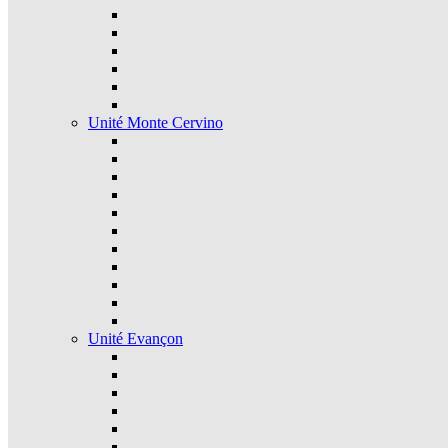
Unité Monte Cervino
Unité Evançon