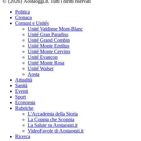
© {2026} Aostaoggi.it. Tutti i diritti riservati
Politica
Cronaca
Comuni e Unités
Unité Valdigne Mont-Blanc
Unité Gran Paradiso
Unité Grand Combin
Unité Monte Emilius
Unité Monte Cervino
Unité Evançon
Unité Monte Rosa
Unité Walser
Aosta
Attualità
Sanità
Eventi
Sport
Economia
Rubriche
L'Accademia della Storia
La Coppia che Scoppia
La Salute su Aostaoggi.it
VideoFavole di Aostaoggi.it
Ricerca