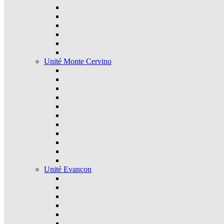
Unité Monte Cervino
Unité Evançon