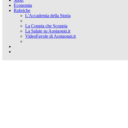
Sport
Economia
Rubriche
L'Accademia della Storia
La Coppia che Scoppia
La Salute su Aostaoggi.it
VideoFavole di Aostaoggi.it