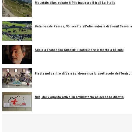
Mountain bike, sabato 8 Pila inaugura il trail La Stella
Batailles de Reines, 95 iscritte all'eliminatoria di Breuil Cervinia
Addio a Francesco Guccini: il cantautore è morto a 86 anni
Fiesta nel centro di Verrès: domenica lo spettacolo del Teatro
Nus, dal 7 agosto attivo un ambulatorio ad accesso diretto