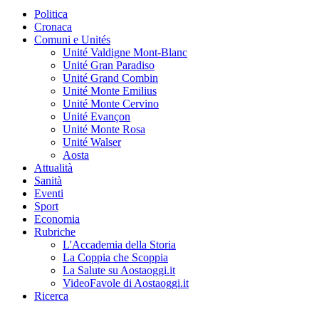
Politica
Cronaca
Comuni e Unités
Unité Valdigne Mont-Blanc
Unité Gran Paradiso
Unité Grand Combin
Unité Monte Emilius
Unité Monte Cervino
Unité Evançon
Unité Monte Rosa
Unité Walser
Aosta
Attualità
Sanità
Eventi
Sport
Economia
Rubriche
L'Accademia della Storia
La Coppia che Scoppia
La Salute su Aostaoggi.it
VideoFavole di Aostaoggi.it
Ricerca