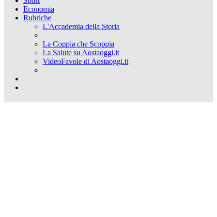
Sport
Economia
Rubriche
L'Accademia della Storia
La Coppia che Scoppia
La Salute su Aostaoggi.it
VideoFavole di Aostaoggi.it