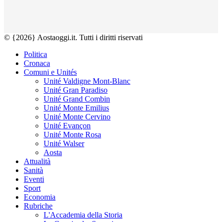
© {2026} Aostaoggi.it. Tutti i diritti riservati
Politica
Cronaca
Comuni e Unités
Unité Valdigne Mont-Blanc
Unité Gran Paradiso
Unité Grand Combin
Unité Monte Emilius
Unité Monte Cervino
Unité Evançon
Unité Monte Rosa
Unité Walser
Aosta
Attualità
Sanità
Eventi
Sport
Economia
Rubriche
L'Accademia della Storia