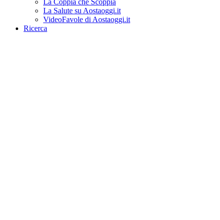
La Coppia che Scoppia
La Salute su Aostaoggi.it
VideoFavole di Aostaoggi.it
Ricerca