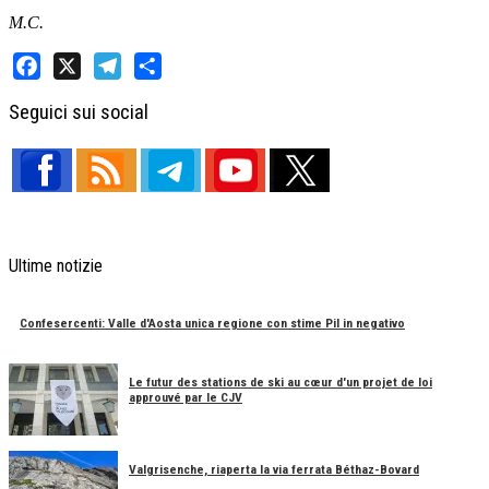
M.C.
Facebook
X
Telegram
Share
Seguici sui social
Ultime notizie
Confesercenti: Valle d'Aosta unica regione con stime Pil in negativo
Le futur des stations de ski au cœur d'un projet de loi
approuvé par le CJV
Valgrisenche, riaperta la via ferrata Béthaz-Bovard