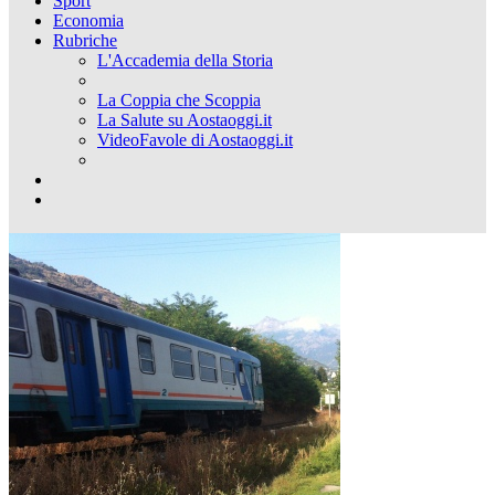
Sport
Economia
Rubriche
L'Accademia della Storia
La Coppia che Scoppia
La Salute su Aostaoggi.it
VideoFavole di Aostaoggi.it