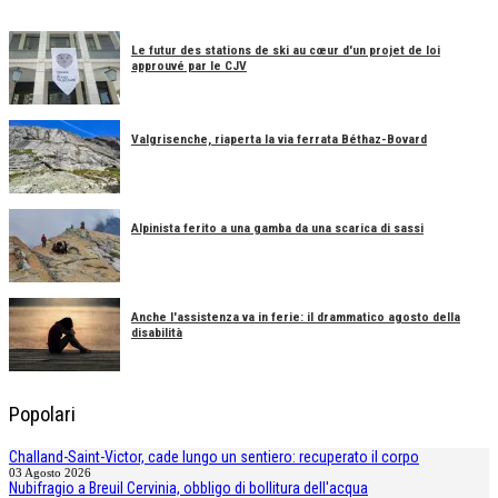
Le futur des stations de ski au cœur d'un projet de loi
approuvé par le CJV
Valgrisenche, riaperta la via ferrata Béthaz-Bovard
Alpinista ferito a una gamba da una scarica di sassi
Anche l'assistenza va in ferie: il drammatico agosto della
disabilità
Popolari
Challand-Saint-Victor, cade lungo un sentiero: recuperato il corpo
03 Agosto 2026
Nubifragio a Breuil Cervinia, obbligo di bollitura dell'acqua