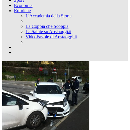
Sport
Economia
Rubriche
L'Accademia della Storia
La Coppia che Scoppia
La Salute su Aostaoggi.it
VideoFavole di Aostaoggi.it