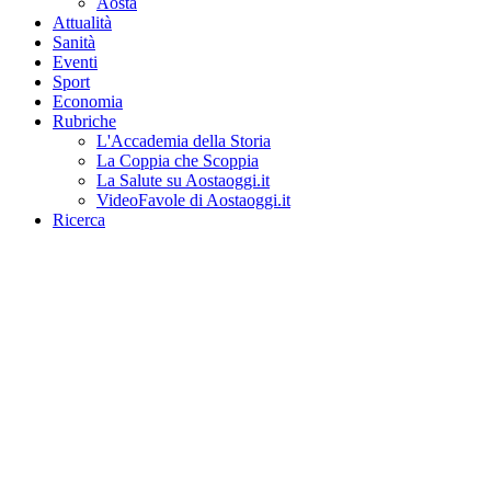
Aosta
Attualità
Sanità
Eventi
Sport
Economia
Rubriche
L'Accademia della Storia
La Coppia che Scoppia
La Salute su Aostaoggi.it
VideoFavole di Aostaoggi.it
Ricerca