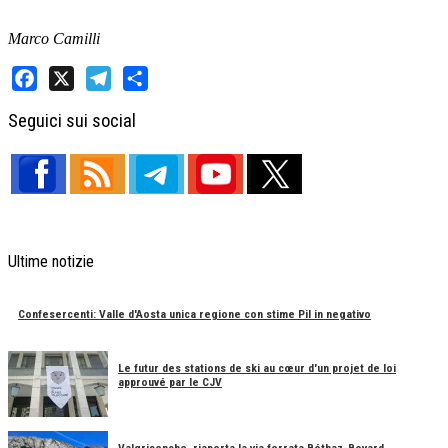
Marco Camilli
Facebook
X
Telegram
Share
Seguici sui social
Ultime notizie
Confesercenti: Valle d'Aosta unica regione con stime Pil in negativo
Le futur des stations de ski au cœur d'un projet de loi
approuvé par le CJV