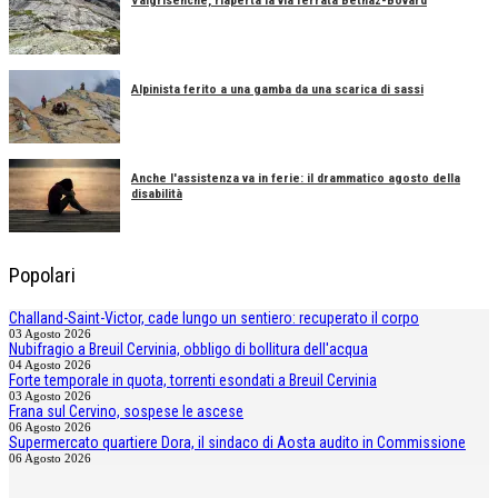
Valgrisenche, riaperta la via ferrata Béthaz-Bovard
Alpinista ferito a una gamba da una scarica di sassi
Anche l'assistenza va in ferie: il drammatico agosto della
disabilità
Popolari
Challand-Saint-Victor, cade lungo un sentiero: recuperato il corpo
03 Agosto 2026
Nubifragio a Breuil Cervinia, obbligo di bollitura dell'acqua
04 Agosto 2026
Forte temporale in quota, torrenti esondati a Breuil Cervinia
03 Agosto 2026
Frana sul Cervino, sospese le ascese
06 Agosto 2026
Supermercato quartiere Dora, il sindaco di Aosta audito in Commissione
06 Agosto 2026