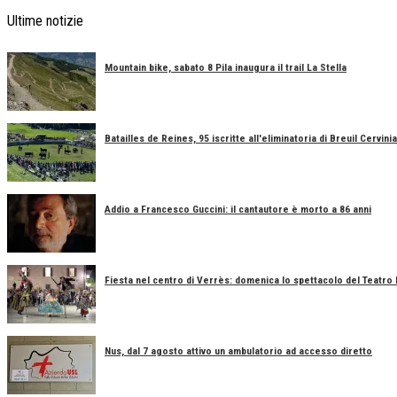
Ultime notizie
Mountain bike, sabato 8 Pila inaugura il trail La Stella
Batailles de Reines, 95 iscritte all'eliminatoria di Breuil Cervinia
Addio a Francesco Guccini: il cantautore è morto a 86 anni
Fiesta nel centro di Verrès: domenica lo spettacolo del Teatro
Nus, dal 7 agosto attivo un ambulatorio ad accesso diretto