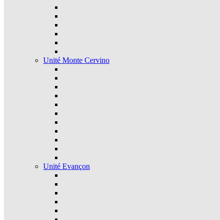
Unité Monte Cervino
Unité Evançon