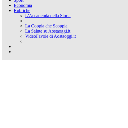
Sport
Economia
Rubriche
L'Accademia della Storia
La Coppia che Scoppia
La Salute su Aostaoggi.it
VideoFavole di Aostaoggi.it