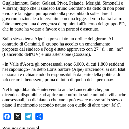
Guglielminotti Gaiet, Galassi, Pivot, Pelanda, Merighi, Simonelli e
Vilbrant) dopo che il sindaco Bruno Giordano ha detto di non poter
«violare la legge» pur aprendo alla possibilità di sollecitare il
governo nazionale a intervenire con una legge. Il voto ha tra l'altro
fatto emergere una divergenza di opinioni all'interno del gruppo PD,
che in parte ha votato a favore e in parte si è astenuto.
Sullo stesso tema Alpe ha presentato un ordine del giorno. Al
contrario di Caminiti, il gruppo ha accolto un emendamento
proposto dal sindaco e l'odg è stato approvato con 27 "sì", un "no"
(Lancerotto dell'UV) e una astensione (Cossard).
«In Valle d'Aosta gli omosessuali sono 6.000, di cui 1.800 residenti
nel capoluogo» ha detto Loris Sartore (Alpe) rifacendosi ai dati Istat
nazionali e richiamando la responsabilità da parte della politica di
«ricercare il benessere, prima di tutto di quello della persona».
Nel lungo dibattito è intervenuto anche Lancerotto che, pur
dicendosi disponibile ad aprire un confronto sulle unioni civili anche
omosessuali, ha dichiarato che «non può essere messo sullo stesso
piano il matrimonio secondo natura con quello di altro tipo».
M.C.
Facebook
X
Telegram
Share
Seguici sui social