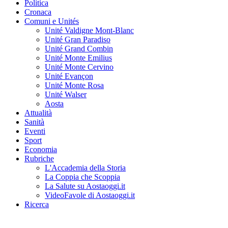
Politica
Cronaca
Comuni e Unités
Unité Valdigne Mont-Blanc
Unité Gran Paradiso
Unité Grand Combin
Unité Monte Emilius
Unité Monte Cervino
Unité Evançon
Unité Monte Rosa
Unité Walser
Aosta
Attualità
Sanità
Eventi
Sport
Economia
Rubriche
L'Accademia della Storia
La Coppia che Scoppia
La Salute su Aostaoggi.it
VideoFavole di Aostaoggi.it
Ricerca