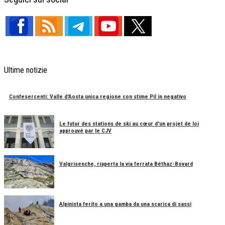
Ultime notizie
Confesercenti: Valle d'Aosta unica regione con stime Pil in negativo
Le futur des stations de ski au cœur d'un projet de loi
approuvé par le CJV
Valgrisenche, riaperta la via ferrata Béthaz-Bovard
Alpinista ferito a una gamba da una scarica di sassi