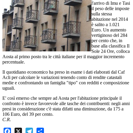
l'arrivo di Imu e Tasi
il peso delle imposte
sulla stessa
abitazione nel 2014
è salito a 1.021
Euro. Un aumento
vertiginoso del 284
per cento che, in
base alla classifica Il
Sole 24 Ore, colloca
Aosta al primo posto tra le città italiane per il maggior incremento
percentuale.
Il quotidiano economico ha preso in esame i dati elaborati dal Caf
Acli per calcolare le variazioni tenendo conto di rendite catastali
medie e confrontando un famiglia "tipo" con redditi e composizione
uguali.
E' così emerso che sempre ad Aosta per l'abitazione principale il
confronto è invece favorevole alle tasche dei contribuenti: negli anni
presi in considerazione c'è stata difatti una diminuzione, da 175 a
106 Euro, del 39 per cento.
C.R.