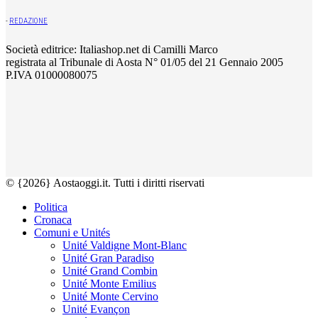
-
REDAZIONE
Società editrice: Italiashop.net di Camilli Marco
registrata al Tribunale di Aosta N° 01/05 del 21 Gennaio 2005
P.IVA 01000080075
© {2026} Aostaoggi.it. Tutti i diritti riservati
Politica
Cronaca
Comuni e Unités
Unité Valdigne Mont-Blanc
Unité Gran Paradiso
Unité Grand Combin
Unité Monte Emilius
Unité Monte Cervino
Unité Evançon