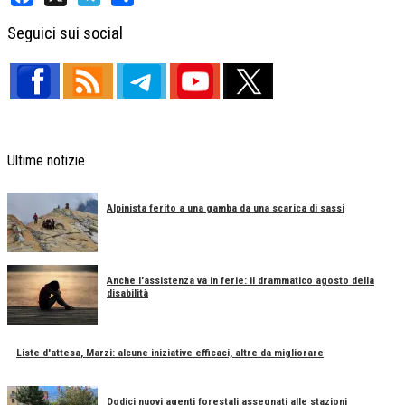
Facebook
X
Telegram
Share
Seguici sui social
Ultime notizie
Alpinista ferito a una gamba da una scarica di sassi
Anche l'assistenza va in ferie: il drammatico agosto della
disabilità
Liste d'attesa, Marzi: alcune iniziative efficaci, altre da migliorare
Dodici nuovi agenti forestali assegnati alle stazioni