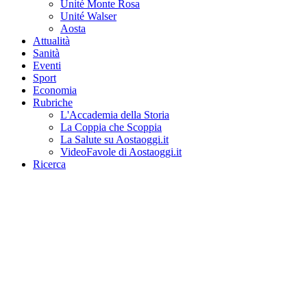
Unité Monte Rosa
Unité Walser
Aosta
Attualità
Sanità
Eventi
Sport
Economia
Rubriche
L'Accademia della Storia
La Coppia che Scoppia
La Salute su Aostaoggi.it
VideoFavole di Aostaoggi.it
Ricerca