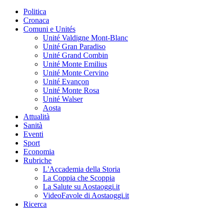
Politica
Cronaca
Comuni e Unités
Unité Valdigne Mont-Blanc
Unité Gran Paradiso
Unité Grand Combin
Unité Monte Emilius
Unité Monte Cervino
Unité Evançon
Unité Monte Rosa
Unité Walser
Aosta
Attualità
Sanità
Eventi
Sport
Economia
Rubriche
L'Accademia della Storia
La Coppia che Scoppia
La Salute su Aostaoggi.it
VideoFavole di Aostaoggi.it
Ricerca