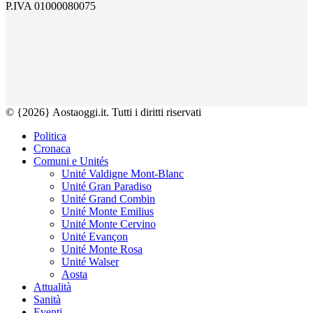
P.IVA 01000080075
© {2026} Aostaoggi.it. Tutti i diritti riservati
Politica
Cronaca
Comuni e Unités
Unité Valdigne Mont-Blanc
Unité Gran Paradiso
Unité Grand Combin
Unité Monte Emilius
Unité Monte Cervino
Unité Evançon
Unité Monte Rosa
Unité Walser
Aosta
Attualità
Sanità
Eventi