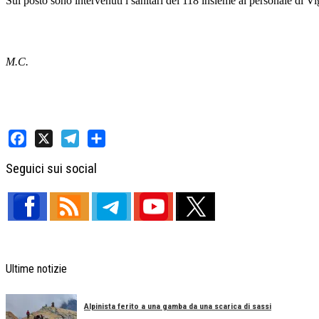
Sul posto sono intervenuti i sanitari del 118 insieme al personale di Vi
M.C.
Facebook
X
Telegram
Share
Seguici sui social
Ultime notizie
Alpinista ferito a una gamba da una scarica di sassi