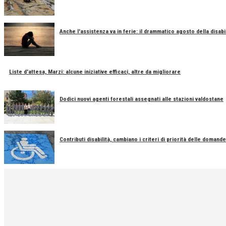
Anche l'assistenza va in ferie: il drammatico agosto della disabil
Liste d'attesa, Marzi: alcune iniziative efficaci, altre da migliorare
Dodici nuovi agenti forestali assegnati alle stazioni valdostane
Contributi disabilità, cambiano i criteri di priorità delle domande