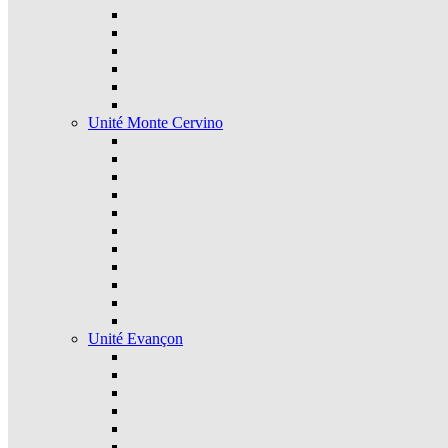
Unité Monte Cervino
Unité Evançon