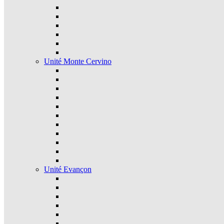
Unité Monte Cervino
Unité Evançon