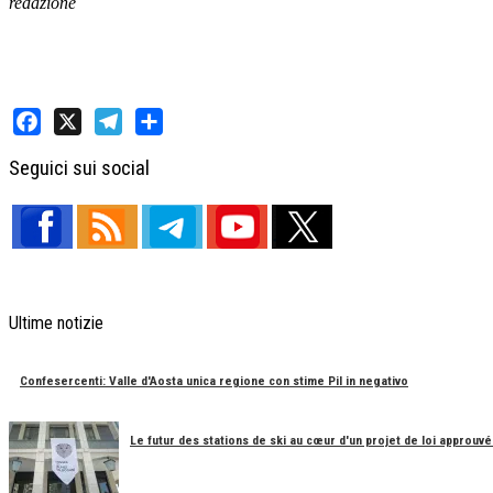
redazione
Facebook
X
Telegram
Share
Seguici sui social
Ultime notizie
Confesercenti: Valle d'Aosta unica regione con stime Pil in negativo
Le futur des stations de ski au cœur d'un projet de loi approuvé