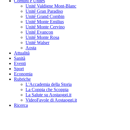
Comuni e Unités
Unité Valdigne Mont-Blanc
Unité Gran Paradiso
Unité Grand Combin
Unité Monte Emilius
Unité Monte Cervino
Unité Evançon
Unité Monte Rosa
Unité Walser
Aosta
Attualità
Sanità
Eventi
Sport
Economia
Rubriche
L'Accademia della Storia
La Coppia che Scoppia
La Salute su Aostaoggi.it
VideoFavole di Aostaoggi.it
Ricerca