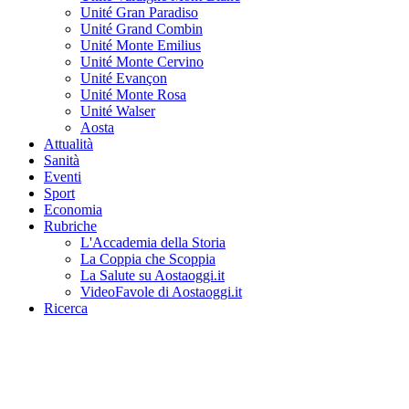
Unité Gran Paradiso
Unité Grand Combin
Unité Monte Emilius
Unité Monte Cervino
Unité Evançon
Unité Monte Rosa
Unité Walser
Aosta
Attualità
Sanità
Eventi
Sport
Economia
Rubriche
L'Accademia della Storia
La Coppia che Scoppia
La Salute su Aostaoggi.it
VideoFavole di Aostaoggi.it
Ricerca