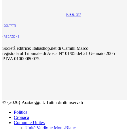
-
PUBBLICITÀ
-
CONTATTI
-
REDAZIONE
Società editrice: Italiashop.net di Camilli Marco
registrata al Tribunale di Aosta N° 01/05 del 21 Gennaio 2005
P.IVA 01000080075
© {2026} Aostaoggi.it. Tutti i diritti riservati
Politica
Cronaca
Comuni e Unités
Unité Valdigne Mont-Blanc