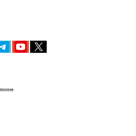
re
mmissione