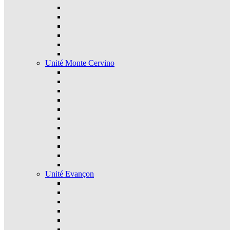
Unité Monte Cervino
Unité Evançon