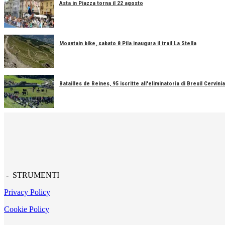
Asta in Piazza torna il 22 agosto
Mountain bike, sabato 8 Pila inaugura il trail La Stella
Batailles de Reines, 95 iscritte all'eliminatoria di Breuil Cervinia
- STRUMENTI
Privacy Policy
Cookie Policy