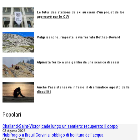
Le futur des stations de ski au cœur d'un projet de loi
approuvé par le CJV
Valgrisenche, riaperta la via ferrata Béthaz-Bovard
Alpinista ferito a una gamba da una scarica di sassi
Anche l'assistenza va in ferie: il drammatico agosto della
disabilità
Popolari
Challand-Saint-Victor, cade lungo un sentiero: recuperato il corpo
03 Agosto 2026
Nubifragio a Breuil Cervinia, obbligo di bollitura dell'acqua
04 Agosto 2026