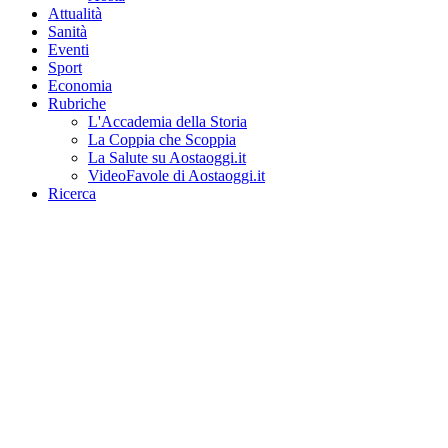
Attualità
Sanità
Eventi
Sport
Economia
Rubriche
L'Accademia della Storia
La Coppia che Scoppia
La Salute su Aostaoggi.it
VideoFavole di Aostaoggi.it
Ricerca