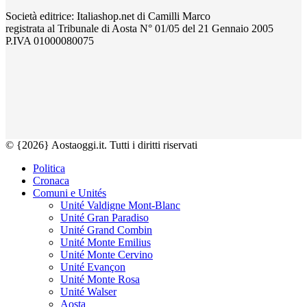
Società editrice: Italiashop.net di Camilli Marco
registrata al Tribunale di Aosta N° 01/05 del 21 Gennaio 2005
P.IVA 01000080075
© {2026} Aostaoggi.it. Tutti i diritti riservati
Politica
Cronaca
Comuni e Unités
Unité Valdigne Mont-Blanc
Unité Gran Paradiso
Unité Grand Combin
Unité Monte Emilius
Unité Monte Cervino
Unité Evançon
Unité Monte Rosa
Unité Walser
Aosta