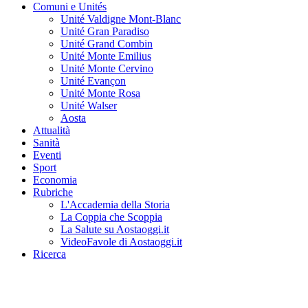
Comuni e Unités
Unité Valdigne Mont-Blanc
Unité Gran Paradiso
Unité Grand Combin
Unité Monte Emilius
Unité Monte Cervino
Unité Evançon
Unité Monte Rosa
Unité Walser
Aosta
Attualità
Sanità
Eventi
Sport
Economia
Rubriche
L'Accademia della Storia
La Coppia che Scoppia
La Salute su Aostaoggi.it
VideoFavole di Aostaoggi.it
Ricerca