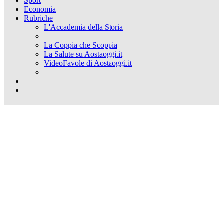
Sport
Economia
Rubriche
L'Accademia della Storia
La Coppia che Scoppia
La Salute su Aostaoggi.it
VideoFavole di Aostaoggi.it