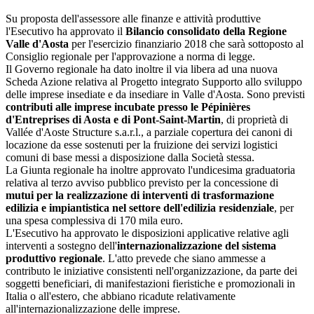
Su proposta dell'assessore alle finanze e attività produttive
l'Esecutivo ha approvato il
Bilancio consolidato della Regione
Valle d'Aosta
per l'esercizio finanziario 2018 che sarà sottoposto al
Consiglio regionale per l'approvazione a norma di legge.
Il Governo regionale ha dato inoltre il via libera ad una nuova
Scheda Azione relativa al Progetto integrato Supporto allo sviluppo
delle imprese insediate e da insediare in Valle d'Aosta. Sono previsti
contributi alle imprese incubate presso le Pépinières
d'Entreprises di Aosta e di Pont-Saint-Martin
, di proprietà di
Vallée d'Aoste Structure s.a.r.l., a parziale copertura dei canoni di
locazione da esse sostenuti per la fruizione dei servizi logistici
comuni di base messi a disposizione dalla Società stessa.
La Giunta regionale ha inoltre approvato l'undicesima graduatoria
relativa al terzo avviso pubblico previsto per la concessione di
mutui per la realizzazione di interventi di trasformazione
edilizia e impiantistica nel settore dell'edilizia residenziale
, per
una spesa complessiva di 170 mila euro.
L'Esecutivo ha approvato le disposizioni applicative relative agli
interventi a sostegno dell'
internazionalizzazione del sistema
produttivo regionale
. L'atto prevede che siano ammesse a
contributo le iniziative consistenti nell'organizzazione, da parte dei
soggetti beneficiari, di manifestazioni fieristiche e promozionali in
Italia o all'estero, che abbiano ricadute relativamente
all'internazionalizzazione delle imprese.