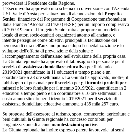
provvederà il Presidente della Regione.
L'Esecutivo ha approvato uno schema di convenzione con l'Azienda
USL Valle d'Aosta per l'attuazione di alcune azioni del
Progetto
Senior
, finanziato dal Programma di Cooperazione transfrontaliera
Italia-Francia ‘Alcotra' 2014/20 (FESR) per un importo complessivo
di 205.919 euro. Il Progetto Senior mira a proporre un modello
locale di attori socio-sanitari organizzati attorno all'anziano, e
intende perseguire come obiettivi principali la facilitazione del
percorso di cura dell'anziano prima e dopo l'ospedalizzazione e lo
sviluppo dell'offerta di prevenzione della salute e
l'accompagnamento dell'anziano nell'evoluzione della propria casa.
La Giunta regionale ha approvato il fabbisogno di personale per il
servizio di
assistenza domiciliare educativa
per il triennio
2019/2021 quantificato in 11 educatori a tempo pieno e un
coordinatore a 28 ore settimanali. La Giunta ha approvato, inoltre, il
fabbisogno di personale per il servizio per gli
incontri protetti per
minori
e le loro famiglie per il triennio 2019/2021 quantificato in 2
educatori a tempo pieno e un coordinatore a 10 ore settimanali. Il
costo annuo stimato per il triennio 2019/2021 per il servizio di
assistenza domiciliare educativa ammonta a 435 mila 257 euro.
Su proposta dell'assessore al turismo, sport, commercio, agricoltura e
beni culturali la Giunta regionale ha concesso contributi per
l'organizzazione di alcune
manifestazioni sportive
.
La Giunta regionale ha inoltre espresso parere favorevole, ai sensi