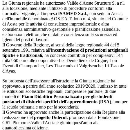
La Giunta regionale ha autorizzato Vallée d'Aoste Structure S. a r.l.
alla locazione, mediante l'utilizzo di procedure conformi alla
normativa vigente, all'impresa
ISAMED S.r.l
., con sede in Aosta,
dell'immobile denominato AOS.EA.T, lotto n. 4, situato nel Comune
di Aosta per le attività di consulenza imprenditoriale e altra
consulenza amministrativo-gestionale e pianificazione aziendale,
elaborazioni elettroniche di dati e consulenza sulla sicurezza ed
igiene dei posti di lavoro.
Il Governo della Regione, ai sensi della legge regionale 44 del 5
settembre 1991 relativa all'
incentivazione di produzioni artigianali
tipiche e tradizionali
, ha concesso contributi per complessivi 144
mila 960 euro alle cooperative Les Dentellières de Cogne, Lou
Dzeut di Champorcher, Les Tisserands di Valgrisenche, Li Tsacolé
d'Ayas.
Su proposta dell'assessore all'istruzione la Giunta regionale ha
approvato, a partire dall'anno scolastico 2019/2020, l'utilizzo in tutte
le istituzioni scolastiche regionali, comprese le paritarie, di due
modelli di
Piano Didattico Personalizzato per gli studenti
portatori di disturbi specifici dell'apprendimento (DSA)
, uno per
la scuola primaria e uno per la secondaria.
Il Governo ha approvato anche la partecipazione della Regione alla
realizzazione del
progetto Diderot
, promosso dalla Fondazione
CRT Piemonte-Valle d'Aosta e giunto quest'anno alla
quattordicesima edizione.