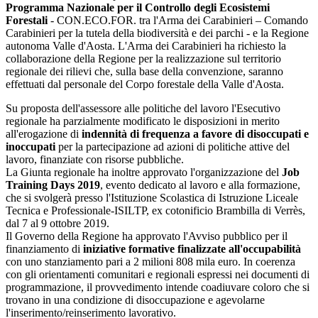
Programma Nazionale per il Controllo degli Ecosistemi
Forestali
- CON.ECO.FOR. tra l'Arma dei Carabinieri – Comando
Carabinieri per la tutela della biodiversità e dei parchi - e la Regione
autonoma Valle d'Aosta. L'Arma dei Carabinieri ha richiesto la
collaborazione della Regione per la realizzazione sul territorio
regionale dei rilievi che, sulla base della convenzione, saranno
effettuati dal personale del Corpo forestale della Valle d'Aosta.
Su proposta dell'assessore alle politiche del lavoro l'Esecutivo
regionale ha parzialmente modificato le disposizioni in merito
all'erogazione di
indennità di frequenza a favore di disoccupati e
inoccupati
per la partecipazione ad azioni di politiche attive del
lavoro, finanziate con risorse pubbliche.
La Giunta regionale ha inoltre approvato l'organizzazione del
Job
Training Days 2019
, evento dedicato al lavoro e alla formazione,
che si svolgerà presso l'Istituzione Scolastica di Istruzione Liceale
Tecnica e Professionale-ISILTP, ex cotonificio Brambilla di Verrès,
dal 7 al 9 ottobre 2019.
Il Governo della Regione ha approvato l'Avviso pubblico per il
finanziamento di
iniziative formative finalizzate all'occupabilità
con uno stanziamento pari a 2 milioni 808 mila euro. In coerenza
con gli orientamenti comunitari e regionali espressi nei documenti di
programmazione, il provvedimento intende coadiuvare coloro che si
trovano in una condizione di disoccupazione e agevolarne
l'inserimento/reinserimento lavorativo.