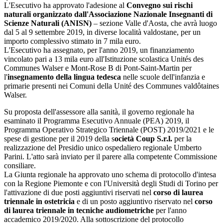
L'Esecutivo ha approvato l'adesione al
Convegno sui rischi
naturali organizzato dall'Associazione Nazionale Insegnanti di
Scienze Naturali (ANISN)
– sezione Valle d'Aosta, che avrà luogo
dal 5 al 9 settembre 2019, in diverse località valdostane, per un
importo complessivo stimato in 7 mila euro.
L'Esecutivo ha assegnato, per l'anno 2019, un finanziamento
vincolato pari a 13 mila euro all'Istituzione scolastica Unités des
Communes Walser e Mont-Rose B di Pont-Saint-Martin per
l'
insegnamento della lingua tedesca
nelle scuole dell'infanzia e
primarie presenti nei Comuni della Unité des Communes valdôtaines
Walser.
Su proposta dell'assessore alla sanità, il governo regionale ha
esaminato il Programma Esecutivo Annuale (PEA) 2019, il
Programma Operativo Strategico Triennale (POST) 2019/2021 e le
spese di gestione per il 2019 della s
ocietà Coup S.r.l.
per la
realizzazione del Presidio unico ospedaliero regionale Umberto
Parini. L'atto sarà inviato per il parere alla competente Commissione
consiliare.
La Giunta regionale ha approvato uno schema di protocollo d'intesa
con la Regione Piemonte e con l'Università degli Studi di Torino per
l'attivazione di due posti aggiuntivi riservati nel
corso di laurea
triennale in ostetricia
e di un posto aggiuntivo riservato nel
corso
di laurea triennale in tecniche audiometriche
per l'anno
accademico 2019/2020. Alla sottoscrizione del protocollo