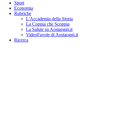
Sport
Economia
Rubriche
L'Accademia della Storia
La Coppia che Scoppia
La Salute su Aostaoggi.it
VideoFavole di Aostaoggi.it
Ricerca