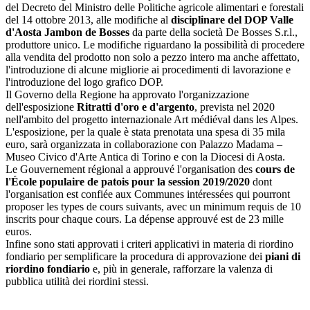
del Decreto del Ministro delle Politiche agricole alimentari e forestali
del 14 ottobre 2013, alle modifiche al
disciplinare del DOP Valle
d'Aosta Jambon de Bosses
da parte della società De Bosses S.r.l.,
produttore unico. Le modifiche riguardano la possibilità di procedere
alla vendita del prodotto non solo a pezzo intero ma anche affettato,
l'introduzione di alcune migliorie ai procedimenti di lavorazione e
l'introduzione del logo grafico DOP.
Il Governo della Regione ha approvato l'organizzazione
dell'esposizione
Ritratti d'oro e d'argento
, prevista nel 2020
nell'ambito del progetto internazionale Art médiéval dans les Alpes.
L'esposizione, per la quale è stata prenotata una spesa di 35 mila
euro, sarà organizzata in collaborazione con Palazzo Madama –
Museo Civico d'Arte Antica di Torino e con la Diocesi di Aosta.
Le Gouvernement régional a approuvé l'organisation des
cours de
l'École populaire de patois pour la session 2019/2020
dont
l'organisation est confiée aux Communes intéressées qui pourront
proposer les types de cours suivants, avec un minimum requis de 10
inscrits pour chaque cours. La dépense approuvé est de 23 mille
euros.
Infine sono stati approvati i criteri applicativi in materia di riordino
fondiario per semplificare la procedura di approvazione dei
piani di
riordino fondiario
e, più in generale, rafforzare la valenza di
pubblica utilità dei riordini stessi.