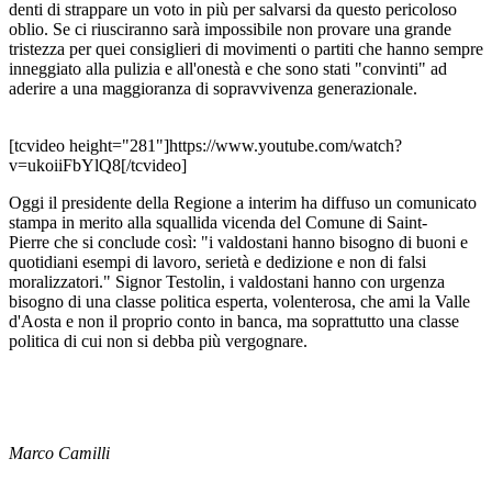
denti di strappare un voto in più per salvarsi da questo pericoloso
oblio. Se ci riusciranno sarà impossibile non provare una grande
tristezza per quei consiglieri di movimenti o partiti che hanno sempre
inneggiato alla pulizia e all'onestà e che sono stati "convinti" ad
aderire a una maggioranza di sopravvivenza generazionale.
[tcvideo height="281"]https://www.youtube.com/watch?
v=ukoiiFbYlQ8[/tcvideo]
Oggi il presidente della Regione a interim ha diffuso un comunicato
stampa in merito alla squallida vicenda del Comune di Saint-
Pierre che si conclude così: "i valdostani hanno bisogno di buoni e
quotidiani esempi di lavoro, serietà e dedizione e non di falsi
moralizzatori." Signor Testolin, i valdostani hanno con urgenza
bisogno di una classe politica esperta, volenterosa, che ami la Valle
d'Aosta e non il proprio conto in banca, ma soprattutto una classe
politica di cui non si debba più vergognare.
Marco Camilli