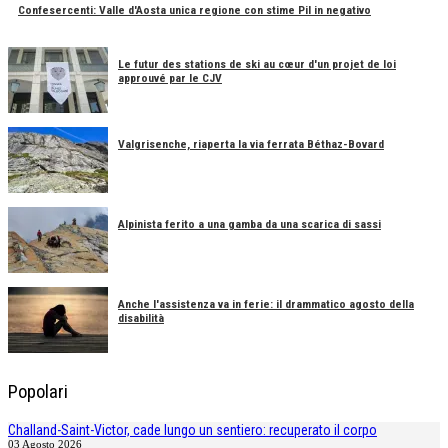
Confesercenti: Valle d'Aosta unica regione con stime Pil in negativo
Le futur des stations de ski au cœur d'un projet de loi
approuvé par le CJV
Valgrisenche, riaperta la via ferrata Béthaz-Bovard
Alpinista ferito a una gamba da una scarica di sassi
Anche l'assistenza va in ferie: il drammatico agosto della
disabilità
Popolari
Challand-Saint-Victor, cade lungo un sentiero: recuperato il corpo
03 Agosto 2026