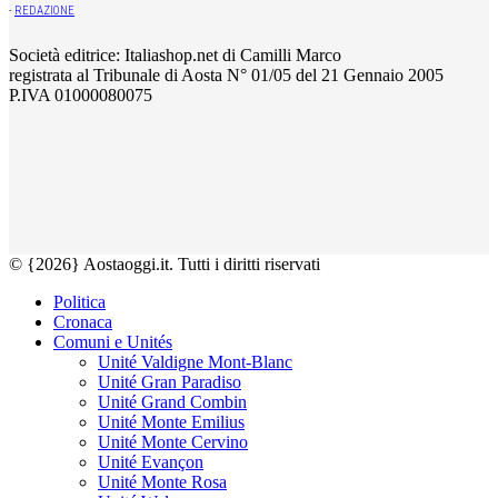
-
REDAZIONE
Società editrice: Italiashop.net di Camilli Marco
registrata al Tribunale di Aosta N° 01/05 del 21 Gennaio 2005
P.IVA 01000080075
© {2026} Aostaoggi.it. Tutti i diritti riservati
Politica
Cronaca
Comuni e Unités
Unité Valdigne Mont-Blanc
Unité Gran Paradiso
Unité Grand Combin
Unité Monte Emilius
Unité Monte Cervino
Unité Evançon
Unité Monte Rosa