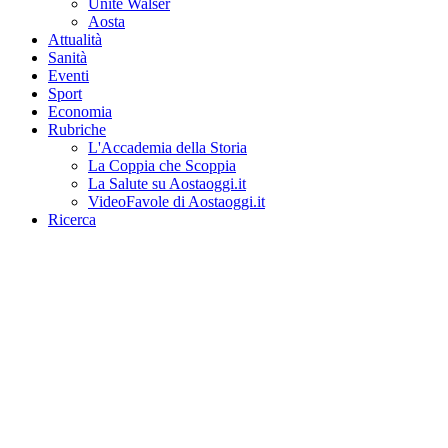
Unité Walser
Aosta
Attualità
Sanità
Eventi
Sport
Economia
Rubriche
L'Accademia della Storia
La Coppia che Scoppia
La Salute su Aostaoggi.it
VideoFavole di Aostaoggi.it
Ricerca