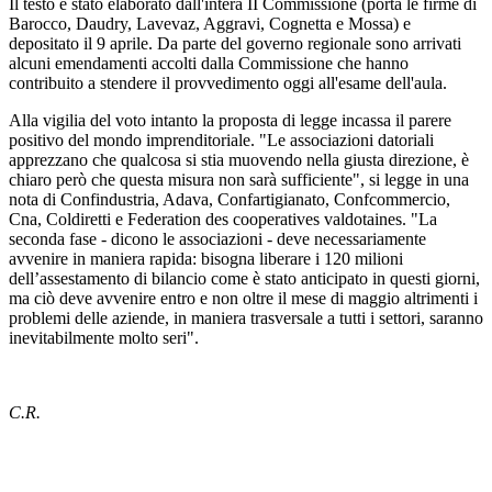
Il testo è stato elaborato dall'intera II Commissione (porta le firme di
Barocco, Daudry, Lavevaz, Aggravi, Cognetta e Mossa) e
depositato il 9 aprile. Da parte del governo regionale sono arrivati
alcuni emendamenti accolti dalla Commissione che hanno
contribuito a stendere il provvedimento oggi all'esame dell'aula.
Alla vigilia del voto intanto la proposta di legge incassa il parere
positivo del mondo imprenditoriale. "Le associazioni datoriali
apprezzano che qualcosa si stia muovendo nella giusta direzione, è
chiaro però che questa misura non sarà sufficiente", si legge in una
nota di Confindustria, Adava, Confartigianato, Confcommercio,
Cna, Coldiretti e Federation des cooperatives valdotaines. "La
seconda fase - dicono le associazioni - deve necessariamente
avvenire in maniera rapida: bisogna liberare i 120 milioni
dell’assestamento di bilancio come è stato anticipato in questi giorni,
ma ciò deve avvenire entro e non oltre il mese di maggio altrimenti i
problemi delle aziende, in maniera trasversale a tutti i settori, saranno
inevitabilmente molto seri".
C.R.