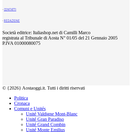
-
CONTATTI
-
REDAZIONE
Società editrice: Italiashop.net di Camilli Marco
registrata al Tribunale di Aosta N° 01/05 del 21 Gennaio 2005
P.IVA 01000080075
© {2026} Aostaoggi.it. Tutti i diritti riservati
Politica
Cronaca
Comuni e Unités
Unité Valdigne Mont-Blanc
Unité Gran Paradiso
Unité Grand Combin
Unité Monte Emilius