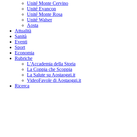
Unité Monte Cervino
Unité Evançon
Unité Monte Rosa
Unité Walser
Aosta
Attualità
Sanità
Eventi
Sport
Economia
Rubriche
L'Accademia della Storia
La Coppia che Scoppia
La Salute su Aostaoggi.it
VideoFavole di Aostaoggi.it
Ricerca