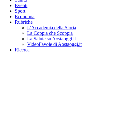
Eventi
Sport
Economia
Rubriche
L'Accademia della Storia
La Coppia che Scoppia
La Salute su Aostaoggi.it
VideoFavole di Aostaoggi.it
Ricerca