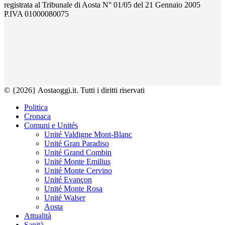
registrata al Tribunale di Aosta N° 01/05 del 21 Gennaio 2005
P.IVA 01000080075
© {2026} Aostaoggi.it. Tutti i diritti riservati
Politica
Cronaca
Comuni e Unités
Unité Valdigne Mont-Blanc
Unité Gran Paradiso
Unité Grand Combin
Unité Monte Emilius
Unité Monte Cervino
Unité Evançon
Unité Monte Rosa
Unité Walser
Aosta
Attualità
Sanità