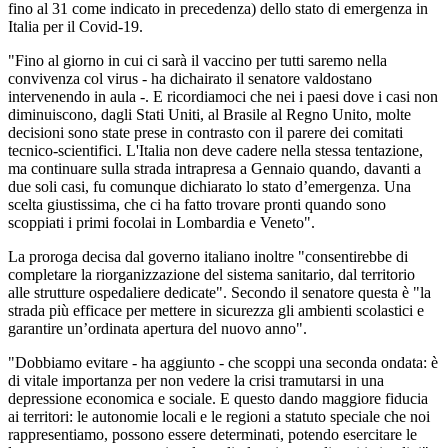
fino al 31 come indicato in precedenza) dello stato di emergenza in
Italia per il Covid-19.
"Fino al giorno in cui ci sarà il vaccino per tutti saremo nella
convivenza col virus - ha dichairato il senatore valdostano
intervenendo in aula -. E ricordiamoci che nei i paesi dove i casi non
diminuiscono, dagli Stati Uniti, al Brasile al Regno Unito, molte
decisioni sono state prese in contrasto con il parere dei comitati
tecnico-scientifici. L'Italia non deve cadere nella stessa tentazione,
ma continuare sulla strada intrapresa a Gennaio quando, davanti a
due soli casi, fu comunque dichiarato lo stato d’emergenza. Una
scelta giustissima, che ci ha fatto trovare pronti quando sono
scoppiati i primi focolai in Lombardia e Veneto".
La proroga decisa dal governo italiano inoltre "consentirebbe di
completare la riorganizzazione del sistema sanitario, dal territorio
alle strutture ospedaliere dedicate". Secondo il senatore questa è "la
strada più efficace per mettere in sicurezza gli ambienti scolastici e
garantire un’ordinata apertura del nuovo anno".
"Dobbiamo evitare - ha aggiunto - che scoppi una seconda ondata: è
di vitale importanza per non vedere la crisi tramutarsi in una
depressione economica e sociale. E questo dando maggiore fiducia
ai territori: le autonomie locali e le regioni a statuto speciale che noi
rappresentiamo, possono essere determinati, potendo esercitare le