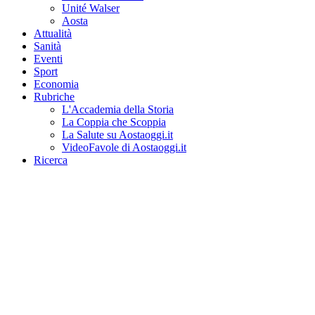
Unité Walser
Aosta
Attualità
Sanità
Eventi
Sport
Economia
Rubriche
L'Accademia della Storia
La Coppia che Scoppia
La Salute su Aostaoggi.it
VideoFavole di Aostaoggi.it
Ricerca