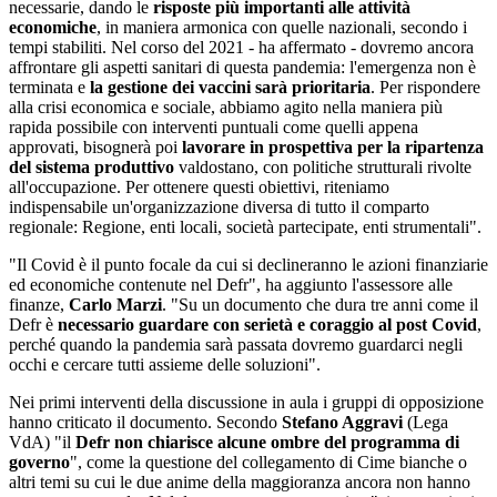
necessarie, dando le
risposte più importanti alle attività
economiche
, in maniera armonica con quelle nazionali, secondo i
tempi stabiliti. Nel corso del 2021 - ha affermato - dovremo ancora
affrontare gli aspetti sanitari di questa pandemia: l'emergenza non è
terminata e
la gestione dei vaccini sarà prioritaria
. Per rispondere
alla crisi economica e sociale, abbiamo agito nella maniera più
rapida possibile con interventi puntuali come quelli appena
approvati, bisognerà poi
lavorare in prospettiva per la ripartenza
del sistema produttivo
valdostano, con politiche strutturali rivolte
all'occupazione. Per ottenere questi obiettivi, riteniamo
indispensabile un'organizzazione diversa di tutto il comparto
regionale: Regione, enti locali, società partecipate, enti strumentali".
"Il Covid è il punto focale da cui si declineranno le azioni finanziarie
ed economiche contenute nel Defr", ha aggiunto l'assessore alle
finanze,
Carlo Marzi
. "Su un documento che dura tre anni come il
Defr è
necessario guardare con serietà e coraggio al post Covid
,
perché quando la pandemia sarà passata dovremo guardarci negli
occhi e cercare tutti assieme delle soluzioni".
Nei primi interventi della discussione in aula i gruppi di opposizione
hanno criticato il documento. Secondo
Stefano Aggravi
(Lega
VdA) "il
Defr non chiarisce alcune ombre del programma di
governo
", come la questione del collegamento di Cime bianche o
altri temi su cui le due anime della maggioranza ancora non hanno