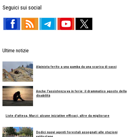
Facebook
X
Telegram
Share
Seguici sui social
Ultime notizie
Alpinista ferito a una gamba da una scarica di sassi
Anche l'assistenza va in ferie: il drammatico agosto della
disabilità
Liste d'attesa, Marzi: alcune iniziative efficaci, altre da migliorare
Dodici nuovi agenti forestali assegnati alle stazioni
valdostane