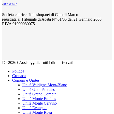
-
REDAZIONE
Società editrice: Italiashop.net di Camilli Marco
registrata al Tribunale di Aosta N° 01/05 del 21 Gennaio 2005
P.IVA 01000080075
© {2026} Aostaoggi.it. Tutti i diritti riservati
Politica
Cronaca
Comuni e Unités
Unité Valdigne Mont-Blanc
Unité Gran Paradiso
Unité Grand Combin
Unité Monte Emilius
Unité Monte Cervino
Unité Evançon
Unité Monte Rosa