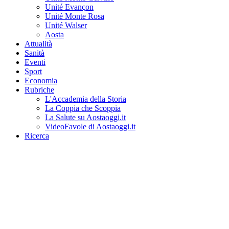
Unité Evançon
Unité Monte Rosa
Unité Walser
Aosta
Attualità
Sanità
Eventi
Sport
Economia
Rubriche
L'Accademia della Storia
La Coppia che Scoppia
La Salute su Aostaoggi.it
VideoFavole di Aostaoggi.it
Ricerca