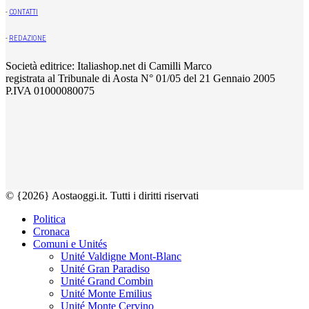
-
CONTATTI
-
REDAZIONE
Società editrice: Italiashop.net di Camilli Marco
registrata al Tribunale di Aosta N° 01/05 del 21 Gennaio 2005
P.IVA 01000080075
© {2026} Aostaoggi.it. Tutti i diritti riservati
Politica
Cronaca
Comuni e Unités
Unité Valdigne Mont-Blanc
Unité Gran Paradiso
Unité Grand Combin
Unité Monte Emilius
Unité Monte Cervino