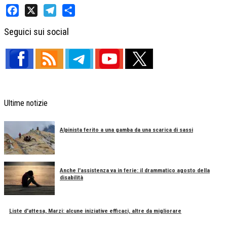
Facebook
X
Telegram
Share
Seguici sui social
Ultime notizie
Alpinista ferito a una gamba da una scarica di sassi
Anche l'assistenza va in ferie: il drammatico agosto della
disabilità
Liste d'attesa, Marzi: alcune iniziative efficaci, altre da migliorare