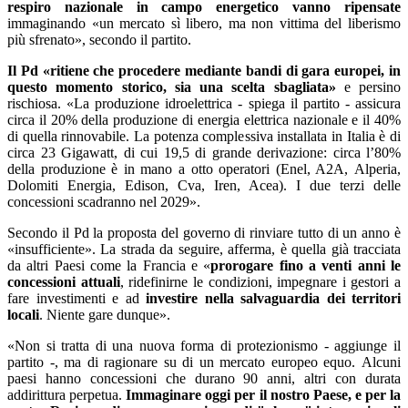
respiro nazionale in campo energetico vanno ripensate
immaginando «un mercato sì libero, ma non vittima del liberismo
più sfrenato», secondo il partito.
Il Pd «ritiene che procedere mediante bandi di gara europei, in
questo momento storico, sia una scelta sbagliata»
e persino
rischiosa. «La produzione idroelettrica - spiega il partito - assicura
circa il 20% della produzione di energia elettrica nazionale e il 40%
di quella rinnovabile. La potenza complessiva installata in Italia è di
circa 23 Gigawatt, di cui 19,5 di grande derivazione: circa l’80%
della produzione è in mano a otto operatori (Enel, A2A, Alperia,
Dolomiti Energia, Edison, Cva, Iren, Acea). I due terzi delle
concessioni scadranno nel 2029».
Secondo il Pd la proposta del governo di rinviare tutto di un anno è
«insufficiente». La strada da seguire, afferma, è quella già tracciata
da altri Paesi come la Francia e «
prorogare fino a venti anni le
concessioni attuali
, ridefinirne le condizioni, impegnare i gestori a
fare investimenti e ad
investire nella salvaguardia dei territori
locali
. Niente gare dunque».
«Non si tratta di una nuova forma di protezionismo - aggiunge il
partito -, ma di ragionare su di un mercato europeo equo. Alcuni
paesi hanno concessioni che durano 90 anni, altri con durata
addirittura perpetua.
Immaginare oggi per il nostro Paese, e per la