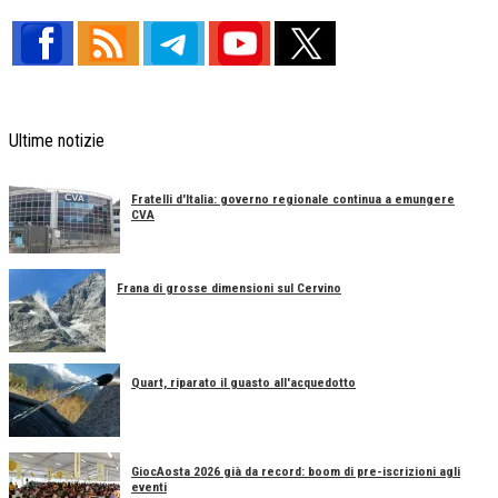
Ultime notizie
Fratelli d'Italia: governo regionale continua a emungere
CVA
Frana di grosse dimensioni sul Cervino
Quart, riparato il guasto all'acquedotto
GiocAosta 2026 già da record: boom di pre-iscrizioni agli
eventi