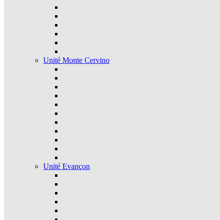
Unité Monte Cervino
Unité Evançon