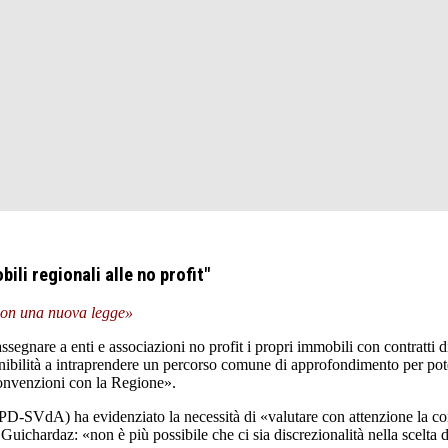
ili regionali alle no profit"
 con una nuova legge»
gnare a enti e associazioni no profit i propri immobili con contratti di
ibilità a intraprendere un percorso comune di approfondimento per poter
 convenzioni con la Regione».
(PD-SVdA) ha evidenziato la necessità di «valutare con attenzione la con
ichardaz: «non è più possibile che ci sia discrezionalità nella scelta de