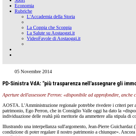
Sport
Economia
Rubriche
L'Accademia della Storia
La Coppia che Scoppia
La Salute su Aostaoggi.it
VideoFavole di Aostaoggi.it
05 Novembre 2014
PD-Sinistra VdA: "più trasparenza nell'assegnare gli immob
Aperture dell'assessore Perron: «disponibile ad approfondire, anche
AOSTA. L'Amministrazione regionale potrebbe rivedere i criteri per asse
patrimonio, Ego Perron, che in Consiglio Valle oggi ha dato la «dispon
individuazione delle realtà più meritorie da ammettere alla stipula di
Illustrando una interpellanza sull'argomento, Jean-Pierre Guichardaz 
condizione di poter regalare il nostro patrimonio a chiunque». Ancora Gu