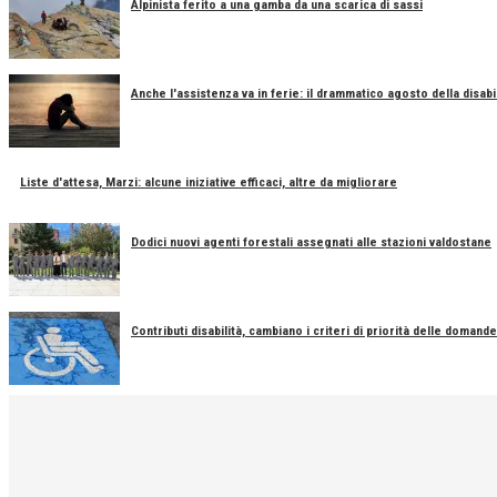
Alpinista ferito a una gamba da una scarica di sassi
Anche l'assistenza va in ferie: il drammatico agosto della disabil
Liste d'attesa, Marzi: alcune iniziative efficaci, altre da migliorare
Dodici nuovi agenti forestali assegnati alle stazioni valdostane
Contributi disabilità, cambiano i criteri di priorità delle domande