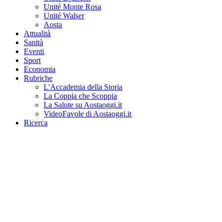
Unité Monte Rosa
Unité Walser
Aosta
Attualità
Sanità
Eventi
Sport
Economia
Rubriche
L'Accademia della Storia
La Coppia che Scoppia
La Salute su Aostaoggi.it
VideoFavole di Aostaoggi.it
Ricerca