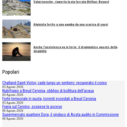
Valgrisenche, riaperta la via ferrata Béthaz-Bovard
Alpinista ferito a una gamba da una scarica di sassi
Anche l'assistenza va in ferie: il drammatico agosto della
disabilità
Popolari
Challand-Saint-Victor, cade lungo un sentiero: recuperato il corpo
03 Agosto 2026
Nubifragio a Breuil Cervinia, obbligo di bollitura dell'acqua
04 Agosto 2026
Forte temporale in quota, torrenti esondati a Breuil Cervinia
03 Agosto 2026
Frana sul Cervino, sospese le ascese
06 Agosto 2026
Supermercato quartiere Dora, il sindaco di Aosta audito in Commissione
06 Agosto 2026