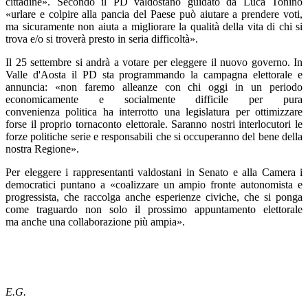
cittadine». Secondo il PD valdostano guidato da Luca Tonino
«urlare e colpire alla pancia del Paese può aiutare a prendere voti,
ma sicuramente non aiuta a migliorare la qualità della vita di chi si
trova e/o si troverà presto in seria difficoltà».
Il 25 settembre si andrà a votare per eleggere il nuovo governo. In
Valle d'Aosta il PD sta programmando la campagna elettorale e
annuncia: «non faremo alleanze con chi oggi in un periodo
economicamente e socialmente difficile per pura
convenienza politica ha interrotto una legislatura per ottimizzare
forse il proprio tornaconto elettorale. Saranno nostri interlocutori le
forze politiche serie e responsabili che si occuperanno del bene della
nostra Regione».
Per eleggere i rappresentanti valdostani in Senato e alla Camera i
democratici puntano a «coalizzare un ampio fronte autonomista e
progressista, che raccolga anche esperienze civiche, che si ponga
come traguardo non solo il prossimo appuntamento elettorale
ma anche una collaborazione più ampia».
E.G.