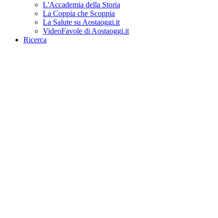
L'Accademia della Storia
La Coppia che Scoppia
La Salute su Aostaoggi.it
VideoFavole di Aostaoggi.it
Ricerca