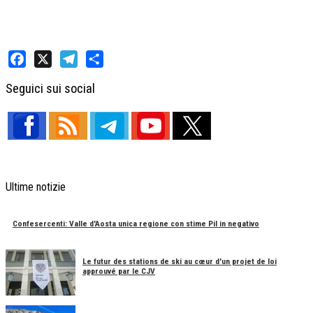
Facebook
X
Telegram
Share
Seguici sui social
Ultime notizie
Confesercenti: Valle d'Aosta unica regione con stime Pil in negativo
Le futur des stations de ski au cœur d'un projet de loi
approuvé par le CJV