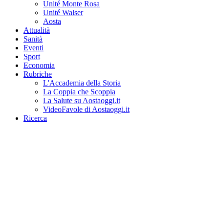
Unité Monte Rosa
Unité Walser
Aosta
Attualità
Sanità
Eventi
Sport
Economia
Rubriche
L'Accademia della Storia
La Coppia che Scoppia
La Salute su Aostaoggi.it
VideoFavole di Aostaoggi.it
Ricerca