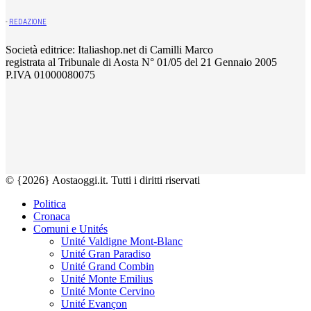
-
REDAZIONE
Società editrice: Italiashop.net di Camilli Marco
registrata al Tribunale di Aosta N° 01/05 del 21 Gennaio 2005
P.IVA 01000080075
© {2026} Aostaoggi.it. Tutti i diritti riservati
Politica
Cronaca
Comuni e Unités
Unité Valdigne Mont-Blanc
Unité Gran Paradiso
Unité Grand Combin
Unité Monte Emilius
Unité Monte Cervino
Unité Evançon