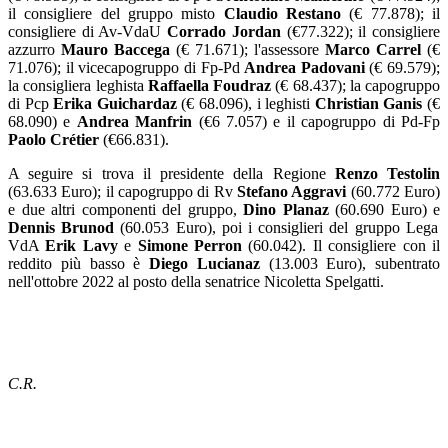
il consigliere del gruppo misto
Claudio Restano
(€ 77.878); il
consigliere di Av-VdaU
Corrado Jordan
(€77.322); il consigliere
azzurro
Mauro Baccega
(€ 71.671); l'assessore
Marco Carrel
(€
71.076); il vicecapogruppo di Fp-Pd
Andrea Padovani
(€ 69.579);
la consigliera leghista
Raffaella Foudraz
(€ 68.437); la capogruppo
di Pcp
Erika Guichardaz
(€ 68.096), i leghisti
Christian Ganis
(€
68.090) e
Andrea Manfrin
(€6 7.057) e il capogruppo di Pd-Fp
Paolo Crétier
(€66.831).
A seguire si trova il presidente della Regione
Renzo Testolin
(63.633 Euro); il capogruppo di Rv
Stefano Aggravi
(60.772 Euro)
e due altri componenti del gruppo,
Dino Planaz
(60.690 Euro) e
Dennis Brunod
(60.053 Euro), poi i consiglieri del gruppo Lega
VdA
Erik Lavy
e
Simone Perron
(60.042). Il consigliere con il
reddito più basso è
Diego Lucianaz
(13.003 Euro), subentrato
nell'ottobre 2022 al posto della senatrice Nicoletta Spelgatti.
C.R.