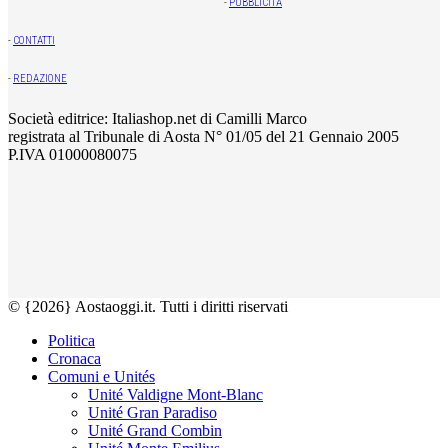
-
PUBBLICITÀ
-
CONTATTI
-
REDAZIONE
Società editrice: Italiashop.net di Camilli Marco
registrata al Tribunale di Aosta N° 01/05 del 21 Gennaio 2005
P.IVA 01000080075
© {2026} Aostaoggi.it. Tutti i diritti riservati
Politica
Cronaca
Comuni e Unités
Unité Valdigne Mont-Blanc
Unité Gran Paradiso
Unité Grand Combin