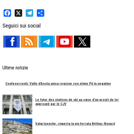
Facebook
X
Telegram
Share
Seguici sui social
Ultime notizie
Confesercenti: Valle d'Aosta unica regione con stime Pil in negativo
Le futur des stations de ski au cœur d'un projet de loi
approuvé par le CJV
Valgrisenche, riaperta la via ferrata Béthaz-Bovard