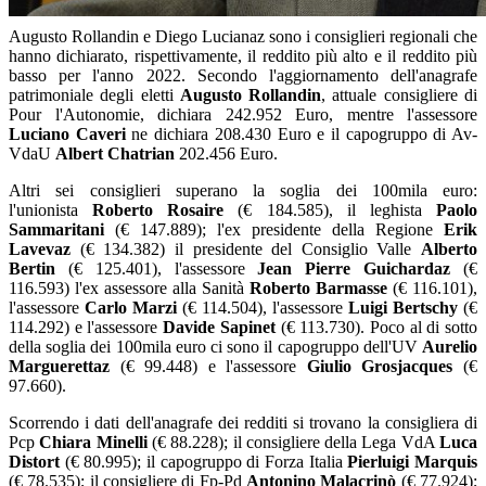
Augusto Rollandin e Diego Lucianaz sono i consiglieri regionali che
hanno dichiarato, rispettivamente, il reddito più alto e il reddito più
basso per l'anno 2022. Secondo l'aggiornamento dell'anagrafe
patrimoniale degli eletti
Augusto Rollandin
, attuale consigliere di
Pour l'Autonomie, dichiara 242.952 Euro, mentre l'assessore
Luciano Caveri
ne dichiara 208.430 Euro e il capogruppo di Av-
VdaU
Albert Chatrian
202.456 Euro.
Altri sei consiglieri superano la soglia dei 100mila euro:
l'unionista
Roberto Rosaire
(€ 184.585), il leghista
Paolo
Sammaritani
(€ 147.889); l'ex presidente della Regione
Erik
Lavevaz
(€ 134.382) il presidente del Consiglio Valle
Alberto
Bertin
(€ 125.401), l'assessore
Jean Pierre Guichardaz
(€
116.593) l'ex assessore alla Sanità
Roberto Barmasse
(€ 116.101),
l'assessore
Carlo Marzi
(€ 114.504), l'assessore
Luigi Bertschy
(€
114.292) e l'assessore
Davide Sapinet
(€ 113.730). Poco al di sotto
della soglia dei 100mila euro ci sono il capogruppo dell'UV
Aurelio
Marguerettaz
(€ 99.448) e l'assessore
Giulio Grosjacques
(€
97.660).
Scorrendo i dati dell'anagrafe dei redditi si trovano la consigliera di
Pcp
Chiara Minelli
(€ 88.228); il consigliere della Lega VdA
Luca
Distort
(€ 80.995); il capogruppo di Forza Italia
Pierluigi Marquis
(€ 78.535); il consigliere di Fp-Pd
Antonino Malacrinò
(€ 77.924);