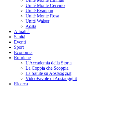
Unité Monte Emilius
Unité Monte Cervino
Unité Evançon
Unité Monte Rosa
Unité Walser
Aosta
Attualità
Sanità
Eventi
Sport
Economia
Rubriche
L'Accademia della Storia
La Coppia che Scoppia
La Salute su Aostaoggi.it
VideoFavole di Aostaoggi.it
Ricerca