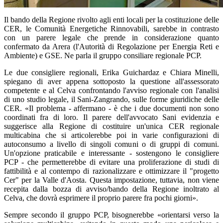
Il bando della Regione rivolto agli enti locali per la costituzione delle
CER, le Comunità Energetiche Rinnovabili, sarebbe in contrasto
con un parere legale che prende in considerazione quanto
confermato da Arera (l'Autorità di Regolazione per Energia Reti e
Ambiente) e GSE. Ne parla il gruppo consiliare regionale PCP.
Le due consigliere regionali, Erika Guichardaz e Chiara Minelli,
spiegano di aver appena sottoposto la questione all'assessorato
competente e al Celva confrontando l'avviso regionale con l'analisi
di uno studio legale, il Sani-Zangrando, sulle forme giuridiche delle
CER. «Il problema - affermano - è che i due documenti non sono
coordinati fra di loro. Il parere dell'avvocato Sani evidenzia e
suggerisce alla Regione di costituire un'unica CER regionale
multicabina che si articolerebbe poi in varie configurazioni di
autoconsumo a livello di singoli comuni o di gruppi di comuni.
Un'opzione praticabile e interessante - sostengono le consigliere
PCP - che permetterebbe di evitare una proliferazione di studi di
fattibilità e al contempo di razionalizzare e ottimizzare il "progetto
Cer" per la Valle d'Aosta. Questa impostazione, tuttavia, non viene
recepita dalla bozza di avviso/bando della Regione inoltrato al
Celva, che dovrà esprimere il proprio parere fra pochi giorni».
Sempre secondo il gruppo PCP, bisognerebbe «orientarsi verso la