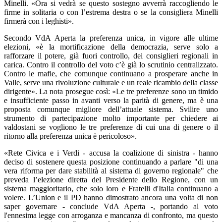
Minelli. «Ora si vedrà se questo sostegno avverrà raccogliendo le
firme in solitaria o con l’estrema destra o se la consigliera Minelli
firmerà con i leghisti».
Secondo VdA Aperta la preferenza unica, in vigore alle ultime
elezioni, «è la mortificazione della democrazia, serve solo a
rafforzare il potere, già fuori controllo, dei consiglieri regionali in
carica. Contro il controllo del voto c’è già lo scrutinio centralizzato.
Contro le mafie, che comunque continuano a prosperare anche in
Valle, serve una rivoluzione culturale e un reale ricambio della classe
dirigente». La nota prosegue così: «Le tre preferenze sono un timido
e insufficiente passo in avanti verso la parità di genere, ma è una
proposta comunque migliore dell’attuale sistema. Svilire uno
strumento di partecipazione molto importante per chiedere ai
valdostani se vogliono le tre preferenze di cui una di genere o il
ritorno alla preferenza unica è pericoloso».
«Rete Civica e i Verdi - accusa la coalizione di sinistra - hanno
deciso di sostenere questa posizione continuando a parlare "di una
vera riforma per dare stabilità al sistema di governo regionale" che
preveda l’elezione diretta del Presidente dello Regione, con un
sistema maggioritario, che solo loro e Fratelli d'Italia continuano a
volere. L’Union e il PD hanno dimostrato ancora una volta di non
saper governare - conclude VdA Aperta -, portando al voto
l'ennesima legge con arroganza e mancanza di confronto, ma questo