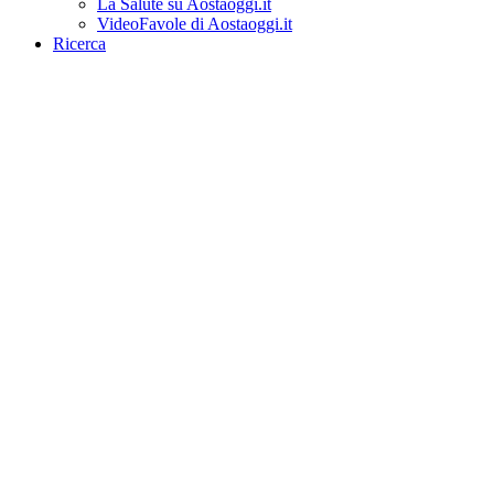
La Salute su Aostaoggi.it
VideoFavole di Aostaoggi.it
Ricerca