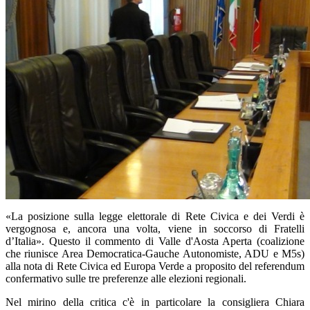
«La posizione sulla legge elettorale di Rete Civica e dei Verdi è
vergognosa e, ancora una volta, viene in soccorso di Fratelli
d’Italia». Questo il commento di Valle d'Aosta Aperta (coalizione
che riunisce Area Democratica-Gauche Autonomiste, ADU e M5s)
alla nota di Rete Civica ed Europa Verde a proposito del referendum
confermativo sulle tre preferenze alle elezioni regionali.
Nel mirino della critica c'è in particolare la consigliera Chiara