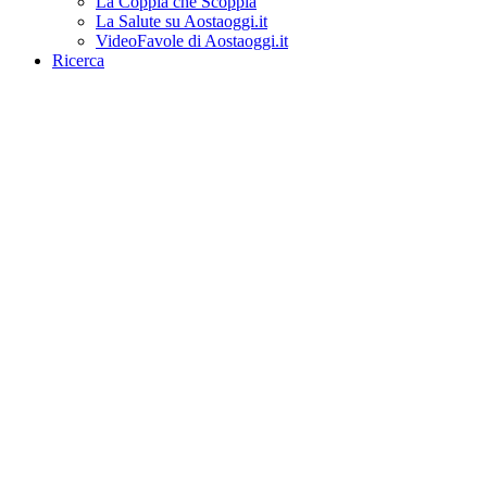
La Coppia che Scoppia
La Salute su Aostaoggi.it
VideoFavole di Aostaoggi.it
Ricerca