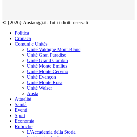
© {2026} Aostaoggi.it. Tutti i diritti riservati
Politica
Cronaca
Comuni e Unités
Unité Valdigne Mont-Blanc
Unité Gran Paradiso
Unité Grand Combin
Unité Monte Emilius
Unité Monte Cervino
Unité Evançon
Unité Monte Rosa
Unité Walser
Aosta
Attualità
Sanità
Eventi
Sport
Economia
Rubriche
L'Accademia della Storia