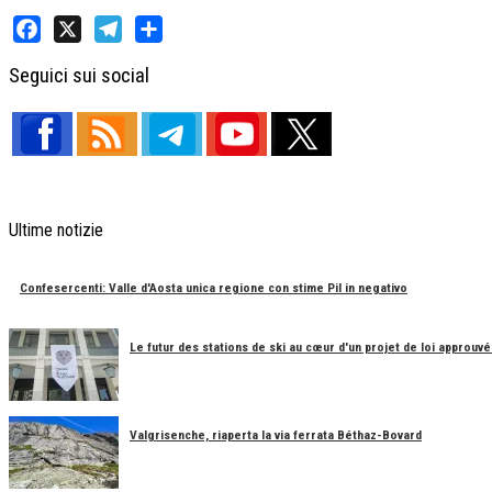
Facebook
X
Telegram
Share
Seguici sui social
Ultime notizie
Confesercenti: Valle d'Aosta unica regione con stime Pil in negativo
Le futur des stations de ski au cœur d'un projet de loi approuvé
Valgrisenche, riaperta la via ferrata Béthaz-Bovard