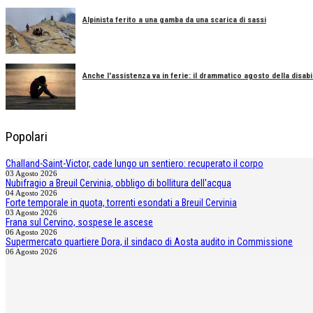
Alpinista ferito a una gamba da una scarica di sassi
Anche l'assistenza va in ferie: il drammatico agosto della disabil
Popolari
Challand-Saint-Victor, cade lungo un sentiero: recuperato il corpo
03 Agosto 2026
Nubifragio a Breuil Cervinia, obbligo di bollitura dell'acqua
04 Agosto 2026
Forte temporale in quota, torrenti esondati a Breuil Cervinia
03 Agosto 2026
Frana sul Cervino, sospese le ascese
06 Agosto 2026
Supermercato quartiere Dora, il sindaco di Aosta audito in Commissione
06 Agosto 2026