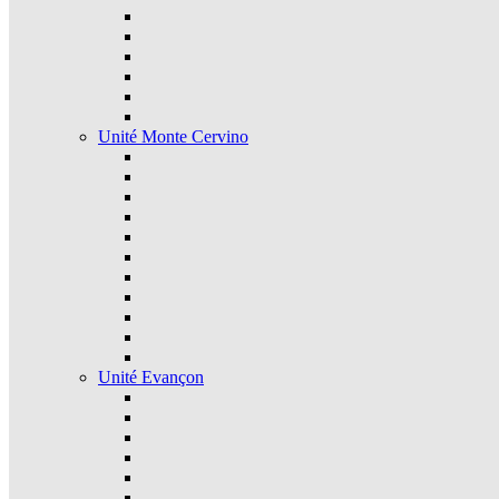
Unité Monte Cervino
Unité Evançon