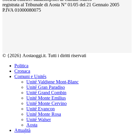
registrata al Tribunale di Aosta N° 01/05 del 21 Gennaio 2005
P.IVA 01000080075
© {2026} Aostaoggi.it. Tutti i diritti riservati
Politica
Cronaca
Comuni e Unités
Unité Valdigne Mont-Blanc
Unité Gran Paradiso
Unité Grand Combin
Unité Monte Emilius
Unité Monte Cervino
Unité Evançon
Unité Monte Rosa
Unité Walser
Aosta
Attualità