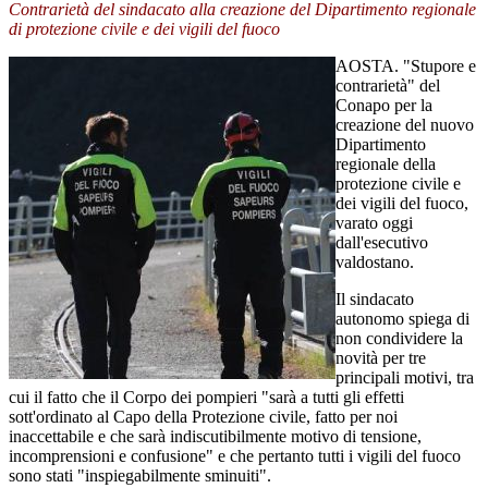
Contrarietà del sindacato alla creazione del Dipartimento regionale
di protezione civile e dei vigili del fuoco
AOSTA. "Stupore e
contrarietà" del
Conapo per la
creazione del nuovo
Dipartimento
regionale della
protezione civile e
dei vigili del fuoco,
varato oggi
dall'esecutivo
valdostano.
Il sindacato
autonomo spiega di
non condividere la
novità per tre
principali motivi, tra
cui il fatto che il Corpo dei pompieri "sarà a tutti gli effetti
sott'ordinato al Capo della Protezione civile, fatto per noi
inaccettabile e che sarà indiscutibilmente motivo di tensione,
incomprensioni e confusione" e che pertanto tutti i vigili del fuoco
sono stati "inspiegabilmente sminuiti".