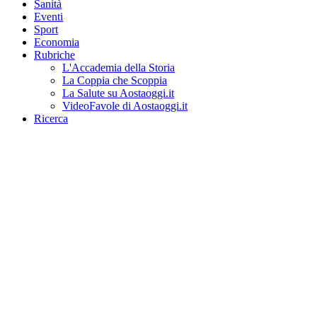
Sanità
Eventi
Sport
Economia
Rubriche
L'Accademia della Storia
La Coppia che Scoppia
La Salute su Aostaoggi.it
VideoFavole di Aostaoggi.it
Ricerca