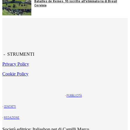
Batailles de Reines, 95 iscritte all'eliminatoria di Breuil
Cervinia
- STRUMENTI
Privacy Policy
Cookie Policy
-
PUBBLICITÀ
-
CONTATTI
-
REDAZIONE
Società editrice: Italiashop.net di Camilli Marco