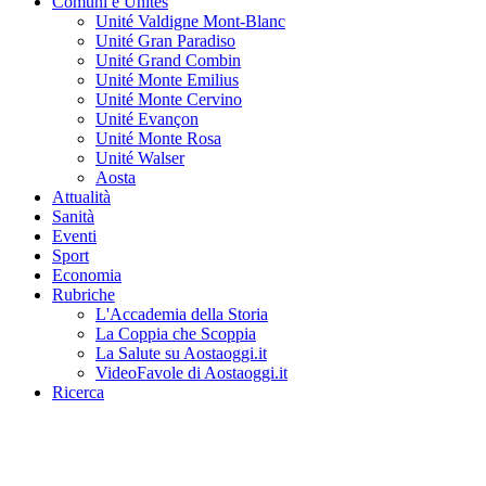
Comuni e Unités
Unité Valdigne Mont-Blanc
Unité Gran Paradiso
Unité Grand Combin
Unité Monte Emilius
Unité Monte Cervino
Unité Evançon
Unité Monte Rosa
Unité Walser
Aosta
Attualità
Sanità
Eventi
Sport
Economia
Rubriche
L'Accademia della Storia
La Coppia che Scoppia
La Salute su Aostaoggi.it
VideoFavole di Aostaoggi.it
Ricerca