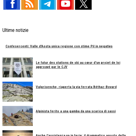
Ultime notizie
Confesercenti: Valle d'Aosta unica regione con stime Pil in negativo
Le futur des stations de ski au cœur d'un projet de loi
approuvé par le CJV
Valgrisenche, riaperta la via ferrata Béthaz-Bovard
Alpinista ferito a una gamba da una scarica di sassi
Anche l'assistenza va in ferie: il drammatico agosto della