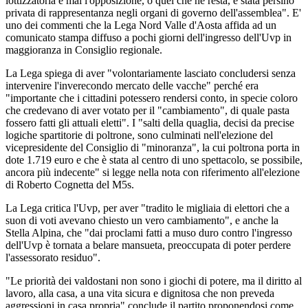
lottizzatoria e mai l'opposizione, o quel che ne resta, è stata persino
privata di rappresentanza negli organi di governo dell'assemblea". E'
uno dei commenti che la Lega Nord Valle d'Aosta affida ad un
comunicato stampa diffuso a pochi giorni dell'ingresso dell'Uvp in
maggioranza in Consiglio regionale.
La Lega spiega di aver "volontariamente lasciato concludersi senza
intervenire l'inverecondo mercato delle vacche" perché era
"importante che i cittadini potessero rendersi conto, in specie coloro
che credevano di aver votato per il "cambiamento", di quale pasta
fossero fatti gli attuali eletti". I "salti della quaglia, decisi da precise
logiche spartitorie di poltrone, sono culminati nell'elezione del
vicepresidente del Consiglio di "minoranza", la cui poltrona porta in
dote 1.719 euro e che è stata al centro di uno spettacolo, se possibile,
ancora più indecente" si legge nella nota con riferimento all'elezione
di Roberto Cognetta del M5s.
La Lega critica l'Uvp, per aver "tradito le migliaia di elettori che a
suon di voti avevano chiesto un vero cambiamento", e anche la
Stella Alpina, che "dai proclami fatti a muso duro contro l'ingresso
dell'Uvp è tornata a belare mansueta, preoccupata di poter perdere
l'assessorato residuo".
"Le priorità dei valdostani non sono i giochi di potere, ma il diritto al
lavoro, alla casa, a una vita sicura e dignitosa che non preveda
aggressioni in casa propria" conclude il partito proponendosi come