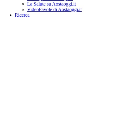
La Salute su Aostaoggi.it
VideoFavole di Aostaoggi.it
Ricerca