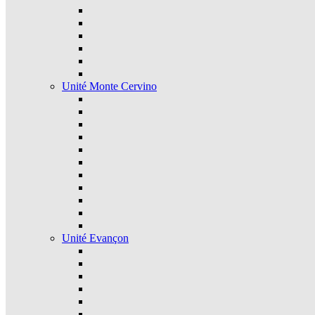
Unité Monte Cervino
Unité Evançon