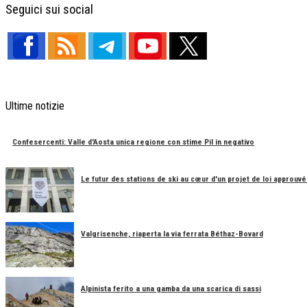
Seguici sui social
Ultime notizie
Confesercenti: Valle d'Aosta unica regione con stime Pil in negativo
Le futur des stations de ski au cœur d'un projet de loi approuvé
Valgrisenche, riaperta la via ferrata Béthaz-Bovard
Alpinista ferito a una gamba da una scarica di sassi