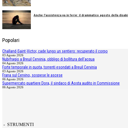
Anche l'assistenza va in ferie: il drammatico agosto della disabil
Popolari
Challand-Saint-Victor, cade lungo un sentiero: recuperato il corpo
03 Agosto 2026
Nubifragio a Breuil Cervinia, obbligo di bollitura dell'acqua
04 Agosto 2026
Forte temporale in quota, torrenti esondati a Breuil Cervinia
03 Agosto 2026
Frana sul Cervino, sospese le ascese
06 Agosto 2026
Supermercato quartiere Dora, il sindaco di Aosta audito in Commissione
06 Agosto 2026
- STRUMENTI