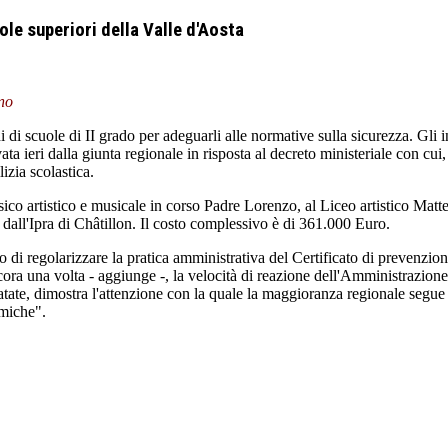
ole superiori della Valle d'Aosta
nno
scuole di II grado per adeguarli alle normative sulla sicurezza. Gli inte
ta ieri dalla giunta regionale in risposta al decreto ministeriale con cui
izia scolastica.
sico artistico e musicale in corso Padre Lorenzo, al Liceo artistico Matte
dall'Ipra di Châtillon. Il costo complessivo è di 361.000 Euro.
 di regolarizzare la pratica amministrativa del Certificato di prevenzion
a una volta - aggiunge -, la velocità di reazione dell'Amministrazione re
tate, dimostra l'attenzione con la quale la maggioranza regionale segue
smiche".