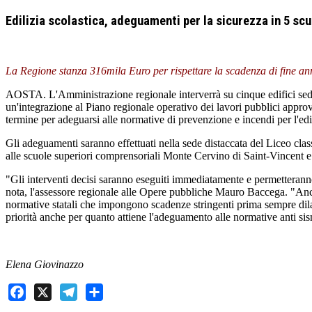
Edilizia scolastica, adeguamenti per la sicurezza in 5 scu
La Regione stanza 316mila Euro per rispettare la scadenza di fine a
AOSTA. L'Amministrazione regionale interverrà su cinque edifici sedi di 
un'integrazione al Piano regionale operativo dei lavori pubblici approva
termine per adeguarsi alle normative di prevenzione e incendi per l'edil
Gli adeguamenti saranno effettuati nella sede distaccata del Liceo clas
alle scuole superiori comprensoriali Monte Cervino di Saint-Vincent e 
"Gli interventi decisi saranno eseguiti immediatamente e permetteranno
nota, l'assessore regionale alle Opere pubbliche Mauro Baccega. "Ancor
normative statali che impongono scadenze stringenti prima sempre dila
priorità anche per quanto attiene l'adeguamento alle normative anti si
Elena Giovinazzo
Facebook
X
Telegram
Share