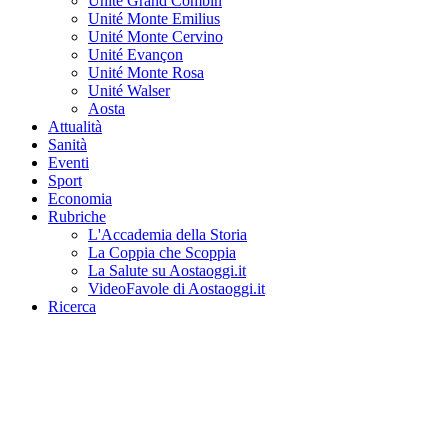
Unité Grand Combin
Unité Monte Emilius
Unité Monte Cervino
Unité Evançon
Unité Monte Rosa
Unité Walser
Aosta
Attualità
Sanità
Eventi
Sport
Economia
Rubriche
L'Accademia della Storia
La Coppia che Scoppia
La Salute su Aostaoggi.it
VideoFavole di Aostaoggi.it
Ricerca