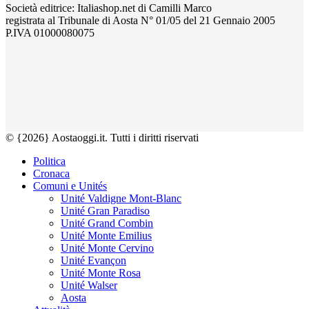
Società editrice: Italiashop.net di Camilli Marco
registrata al Tribunale di Aosta N° 01/05 del 21 Gennaio 2005
P.IVA 01000080075
© {2026} Aostaoggi.it. Tutti i diritti riservati
Politica
Cronaca
Comuni e Unités
Unité Valdigne Mont-Blanc
Unité Gran Paradiso
Unité Grand Combin
Unité Monte Emilius
Unité Monte Cervino
Unité Evançon
Unité Monte Rosa
Unité Walser
Aosta