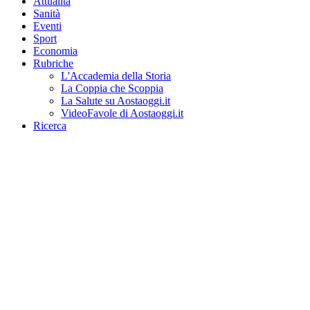
Attualità
Sanità
Eventi
Sport
Economia
Rubriche
L'Accademia della Storia
La Coppia che Scoppia
La Salute su Aostaoggi.it
VideoFavole di Aostaoggi.it
Ricerca