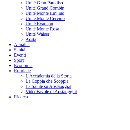
Unité Gran Paradiso
Unité Grand Combin
Unité Monte Emilius
Unité Monte Cervino
Unité Evançon
Unité Monte Rosa
Unité Walser
Aosta
Attualità
Sanità
Eventi
Sport
Economia
Rubriche
L'Accademia della Storia
La Coppia che Scoppia
La Salute su Aostaoggi.it
VideoFavole di Aostaoggi.it
Ricerca