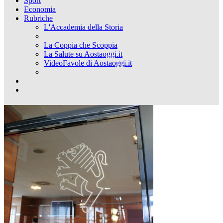
Sport
Economia
Rubriche
L'Accademia della Storia
La Coppia che Scoppia
La Salute su Aostaoggi.it
VideoFavole di Aostaoggi.it