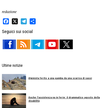
redazione
Facebook
X
Telegram
Share
Seguici sui social
Ultime notizie
Alpinista ferito a una gamba da una scarica di sassi
Anche l'assistenza va in ferie: il drammatico agosto della
disabilità