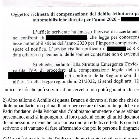
"unico" e ciò che può servire ad un cervello non potrà garantire di serv
2) Altro tallone d'Achille di questa Branca è dovuto al fatto che chi d
titolo umanitario, ma prima di tutto per cercare di sanare in qualche 
Padri fondatori della Psicoanalisi :"dobbiamo ammettere che se abbiamo d
presentano, anzi si impongono, ai loro pazienti come gli unici detento
di cui nessuno e neanche loro conoscono gli effettivi effetti. E con la
scrivono e si vantano di fare affermando che poi le persone li ringrazier
3) Ormai è dimostrato che l'utilizzo a lungo termine degli psicofarmac