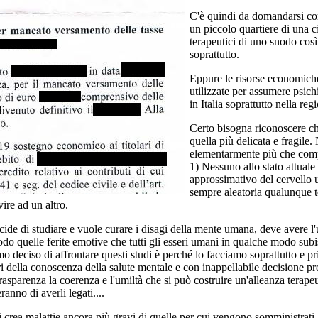
C'è quindi da domandarsi com
un piccolo quartiere di una c
terapeutici di uno snodo così
soprattutto.
Eppure le risorse economich
utilizzate per assumere psic
in Italia soprattutto nella r
Certo bisogna riconoscere che
quella più delicata e fragile
elementarmente più che comp
1) Nessuno allo stato attual
approssimativo del cervello u
sempre aleatoria qualunque te
ire ad un altro.
ecide di studiare e vuole curare i disagi della mente umana, deve avere l
modo quelle ferite emotive che tutti gli esseri umani in qualche modo sub
eciso di affrontare questi studi è perché lo facciamo soprattutto e prima
ri della conoscenza della salute mentale e con inappellabile decisione p
 trasparenza la coerenza e l'umiltà che si può costruire un'alleanza tera
anno di averli legati....
i crea malattie ancora più gravi di quelle per cui vengono somministrati.