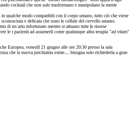
aborando cocktail che non solo trasformano e manipolano la mente
o in qualche modo compatibili con il corpo umano, tutto ciò che viene
ì sconosciuta e delicata che sono le cellule del cervello umano.
o di un arto infortunato mentre si attuano tutte le risorse
cere le i pazienti ad assumerli come qualunque altra terapia "ad vitam"
nche Europea, venerdì 21 giugno alle ore 20:30 presso la sala
nza che la nuova psichiatria esiste.... bisogna solo richiederla a gran