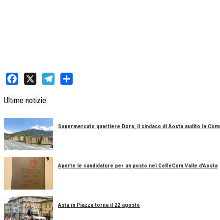
Facebook
X
Telegram
Share
Ultime notizie
Supermercato quartiere Dora, il sindaco di Aosta audito in Co
Aperte le candidature per un posto nel CoReCom Valle d'Aosta
Asta in Piazza torna il 22 agosto