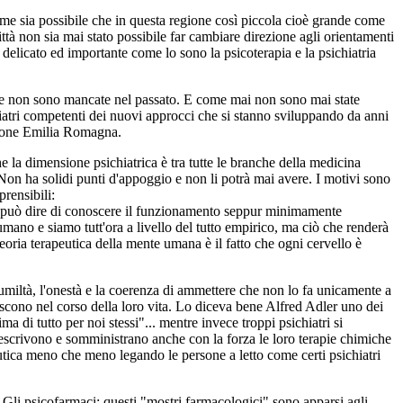
e sia possibile che in questa regione così piccola cioè grande come
ittà non sia mai stato possibile far cambiare direzione agli orientamenti
 delicato ed importante come lo sono la psicoterapia e la psichiatria
e non sono mancate nel passato. E come mai non sono mai state
hiatri competenti dei nuovi approcci che si stanno sviluppando da anni
egione Emilia Romagna.
 la dimensione psichiatrica è tra tutte le branche della medicina
. Non ha solidi punti d'appoggio e non li potrà mai avere. I motivi sono
rensibili:
e può dire di conoscere il funzionamento seppur minimamente
mano e siamo tutt'ora a livello del tutto empirico, ma ciò che renderà
oria terapeutica della mente umana è il fatto che ogni cervello è
'umiltà, l'onestà e la coerenza di ammettere che non lo fa unicamente a
iscono nel corso della loro vita. Lo diceva bene Alfred Adler uno dei
 di tutto per noi stessi"... mentre invece troppi psichiatri si
rescrivono e somministrano anche con la forza le loro terapie chimiche
peutica meno che meno legando le persone a letto come certi psichiatri
 Gli psicofarmaci: questi "mostri farmacologici" sono apparsi agli