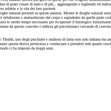
llusi di poter curare di tutto e di più... aggiungendo e togliendo ed el
 arbitrio e la vita dei loro pazienti.
oghe naturali presenti su questo pianeta. Mentre le droghe naturali son
re rielaborato e ammortizzato dal corpo e soprattutto da quella parte cos
rsi lo stretto tempo necessario per recuperare il fisiologico funzionament
ontana da questo concetto e utilizza gli psicofarmaci cercando di convin
 Tibaldi, uno degli psichiatri e studioso di fama non solo italiana ma a
mare questa deriva perniciosa e cominciare a prendere tutti quanti coscie
 modo ci ha imposto da troppi anni.