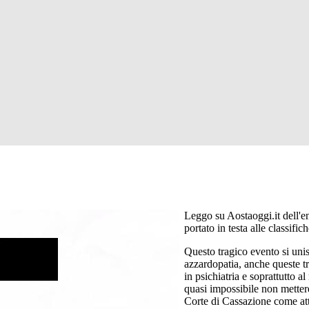
Leggo su Aostaoggi.it dell'e
portato in testa alle classifi
Questo tragico evento si unis
azzardopatia, anche queste tri
in psichiatria e soprattutto a
quasi impossibile non mettere
Corte di Cassazione come atto