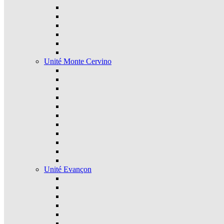
Unité Monte Cervino
Unité Evançon