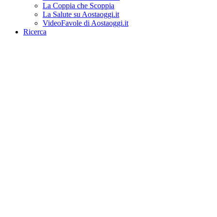
La Coppia che Scoppia
La Salute su Aostaoggi.it
VideoFavole di Aostaoggi.it
Ricerca