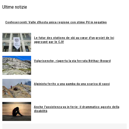
Ultime notizie
Confesercenti: Valle d'Aosta unica regione con stime Pil in negativo
Le futur des stations de ski au cœur d'un projet de loi
approuvé par le CJV
Valgrisenche, riaperta la via ferrata Béthaz-Bovard
Alpinista ferito a una gamba da una scarica di sassi
Anche l'assistenza va in ferie: il drammatico agosto della
disabilità