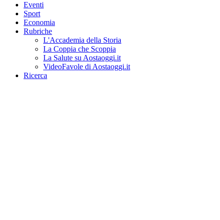
Eventi
Sport
Economia
Rubriche
L'Accademia della Storia
La Coppia che Scoppia
La Salute su Aostaoggi.it
VideoFavole di Aostaoggi.it
Ricerca