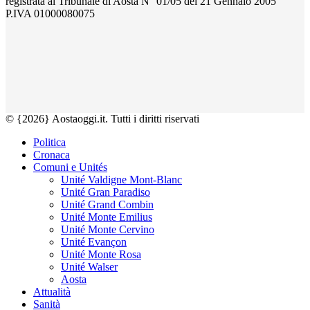
registrata al Tribunale di Aosta N° 01/05 del 21 Gennaio 2005
P.IVA 01000080075
© {2026} Aostaoggi.it. Tutti i diritti riservati
Politica
Cronaca
Comuni e Unités
Unité Valdigne Mont-Blanc
Unité Gran Paradiso
Unité Grand Combin
Unité Monte Emilius
Unité Monte Cervino
Unité Evançon
Unité Monte Rosa
Unité Walser
Aosta
Attualità
Sanità