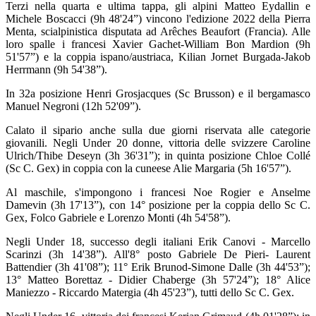
Terzi nella quarta e ultima tappa, gli alpini Matteo Eydallin e
Michele Boscacci (9h 48'24”) vincono l'edizione 2022 della Pierra
Menta, scialpinistica disputata ad Arêches Beaufort (Francia). Alle
loro spalle i francesi Xavier Gachet-William Bon Mardion (9h
51'57”) e la coppia ispano/austriaca, Kilian Jornet Burgada-Jakob
Herrmann (9h 54'38”).
In 32a posizione Henri Grosjacques (Sc Brusson) e il bergamasco
Manuel Negroni (12h 52'09”).
Calato il sipario anche sulla due giorni riservata alle categorie
giovanili. Negli Under 20 donne, vittoria delle svizzere Caroline
Ulrich/Thibe Deseyn (3h 36'31”); in quinta posizione Chloe Collé
(Sc C. Gex) in coppia con la cuneese Alie Margaria (5h 16'57”).
Al maschile, s'impongono i francesi Noe Rogier e Anselme
Damevin (3h 17'13”), con 14° posizione per la coppia dello Sc C.
Gex, Folco Gabriele e Lorenzo Monti (4h 54'58”).
Negli Under 18, successo degli italiani Erik Canovi - Marcello
Scarinzi (3h 14'38”). All'8° posto Gabriele De Pieri- Laurent
Battendier (3h 41'08”); 11° Erik Brunod-Simone Dalle (3h 44'53”);
13° Matteo Borettaz - Didier Chaberge (3h 57'24”); 18° Alice
Maniezzo - Riccardo Matergia (4h 45'23”), tutti dello Sc C. Gex.