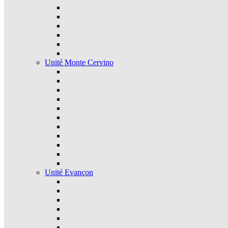
Unité Monte Cervino
Unité Evançon