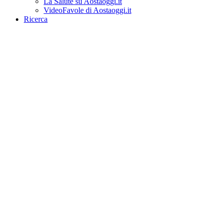
La Salute su Aostaoggi.it
VideoFavole di Aostaoggi.it
Ricerca