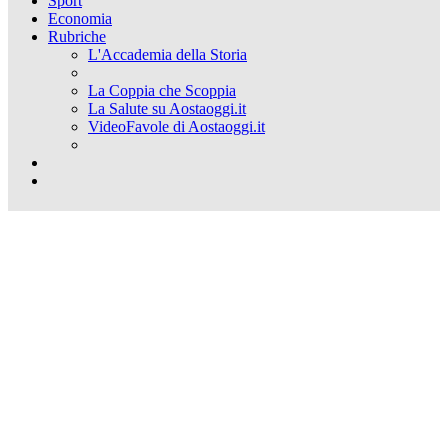
Sport
Economia
Rubriche
L'Accademia della Storia
La Coppia che Scoppia
La Salute su Aostaoggi.it
VideoFavole di Aostaoggi.it