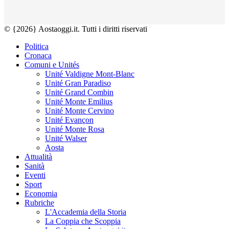
© {2026} Aostaoggi.it. Tutti i diritti riservati
Politica
Cronaca
Comuni e Unités
Unité Valdigne Mont-Blanc
Unité Gran Paradiso
Unité Grand Combin
Unité Monte Emilius
Unité Monte Cervino
Unité Evançon
Unité Monte Rosa
Unité Walser
Aosta
Attualità
Sanità
Eventi
Sport
Economia
Rubriche
L'Accademia della Storia
La Coppia che Scoppia