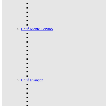
Unité Monte Cervino
Unité Evançon