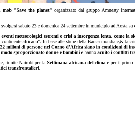
sh mob "Save the planet"
organizzato dal gruppo Amnesty Internati
e si svolgerà sabato 23 e domenica 24 settembre in municipio ad Aosta su
é
eventi meteorologici estremi e crisi a insorgenza lenta, come la si
 continente africano". In base alle stime della Banca mondiale,& la cri
e
22 milioni di persone nel Corno d’Africa siano in condizioni di ins
in modo sproporzionato donne e bambini
e hanno
acuito i conflitti 
ne, riunite Nairobi per la
Settimana africana del clima
e per il primo 
tici transfrontalieri
.