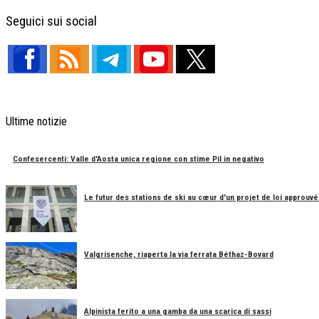
Facebook
X
Telegram
Share
Seguici sui social
Ultime notizie
Confesercenti: Valle d'Aosta unica regione con stime Pil in negativo
Le futur des stations de ski au cœur d'un projet de loi approuvé
Valgrisenche, riaperta la via ferrata Béthaz-Bovard
Alpinista ferito a una gamba da una scarica di sassi